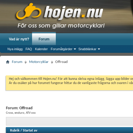
Vad är nytt?
Forum
Nya inlägg
FAQ
Kalender
Forumåtgärder
Snabblänkar
Forum
Motorcyklar
Offroad
Hej och välkommen till Hojen.nu! För att kunna skriva egna inlägg, lägga upp bilder 
Är du osäker på hur forumet fungerar hittar du de vanligaste frågorna och svaren i v
Forum:
Offroad
Cross, enduro, ATV osv.
Rubrik
/
Startat av