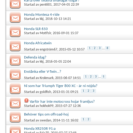
Karta över tillåtna småvägar/stigar?
Startad av
pentti01
, 2017-04-05 22:39
Honda Montesa 4-ride
Startad av
kkj
, 2016-10-13 14:21
Honda SLR 650
Startad av
Motifslr
, 2016-09-01 15:37
Honda Africatwin
1
2
3
...
8
Startad av
engström67
, 2015-05-12 10:57
Defenda idag?
Startad av
kkj
, 2016-05-05 22:04
Enstånka eller V-Twin...?
1
2
3
...
5
Startad av
Krokmark
, 2015-06-07 14:51
Ni som har Triumph Tiger 800 XC - är ni nöjda?
1
2
3
Startad av
goldfish
, 2013-01-31 09:21
Varför har inte motocross hojar framljus?
Startad av
hokhok99
, 2015-07-27 12:36
Behöver tips om offroad-hoj
1
2
Startad av
swedan
, 2014-11-11 16:02
Honda XR250R 91:a
Startad av
Erla70
, 2015-07-27 17:49