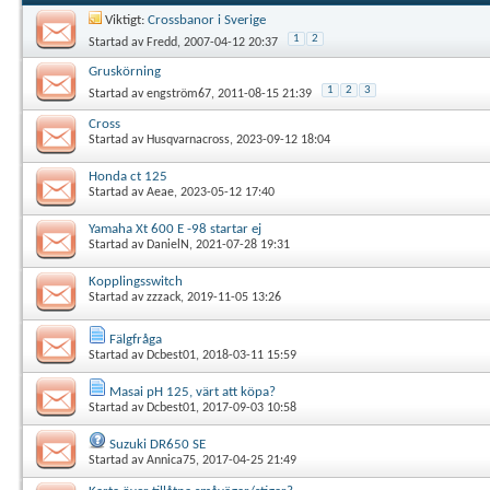
Viktigt:
Crossbanor i Sverige
1
2
Startad av
Fredd
, 2007-04-12 20:37
Gruskörning
1
2
3
Startad av
engström67
, 2011-08-15 21:39
Cross
Startad av
Husqvarnacross
, 2023-09-12 18:04
Honda ct 125
Startad av
Aeae
, 2023-05-12 17:40
Yamaha Xt 600 E -98 startar ej
Startad av
DanielN
, 2021-07-28 19:31
Kopplingsswitch
Startad av
zzzack
, 2019-11-05 13:26
Fälgfråga
Startad av
Dcbest01
, 2018-03-11 15:59
Masai pH 125, värt att köpa?
Startad av
Dcbest01
, 2017-09-03 10:58
Suzuki DR650 SE
Startad av
Annica75
, 2017-04-25 21:49