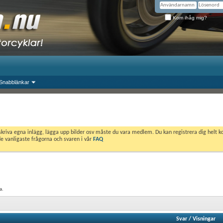
Kom ihåg mig?
Snabblänkar
skriva egna inlägg, lägga upp bilder osv måste du vara medlem. Du kan registrera dig helt k
de vanligaste frågorna och svaren i vår
FAQ
a.
Svar
/
Visningar