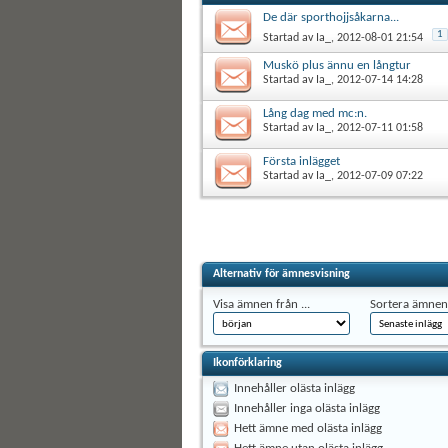
De där sporthojjsåkarna...
1
Startad av
Ia_
, 2012-08-01 21:54
Muskö plus ännu en långtur
Startad av
Ia_
, 2012-07-14 14:28
Lång dag med mc:n.
Startad av
Ia_
, 2012-07-11 01:58
Första inlägget
Startad av
Ia_
, 2012-07-09 07:22
Alternativ för ämnesvisning
Visa ämnen från ...
Sortera ämnen 
Ikonförklaring
Innehåller olästa inlägg
Innehåller inga olästa inlägg
Hett ämne med olästa inlägg