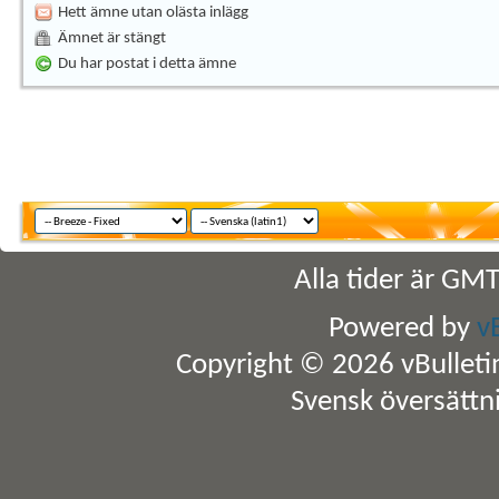
Hett ämne utan olästa inlägg
Ämnet är stängt
Du har postat i detta ämne
Alla tider är GM
Powered by
v
Copyright © 2026 vBulletin 
Svensk översättn