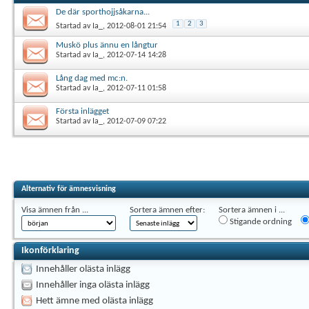
De där sporthojjsåkarna...
1
2
3
Startad av
Ia_
, 2012-08-01 21:54
Muskö plus ännu en långtur
Startad av
Ia_
, 2012-07-14 14:28
Lång dag med mc:n.
Startad av
Ia_
, 2012-07-11 01:58
Första inlägget
Startad av
Ia_
, 2012-07-09 07:22
Alternativ för ämnesvisning
Visa ämnen från ...
Sortera ämnen efter:
Sortera ämnen i ...
Stigande ordning
Ikonförklaring
Innehåller olästa inlägg
Innehåller inga olästa inlägg
Hett ämne med olästa inlägg