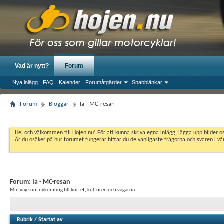
Vad är nytt?
Forum
Nya inlägg
FAQ
Kalender
Forumåtgärder
Snabblänkar
Forum
Bloggar
Ia - MC-resan
Hej och välkommen till Hojen.nu! För att kunna skriva egna inlägg, lägga upp bilder 
Är du osäker på hur forumet fungerar hittar du de vanligaste frågorna och svaren i v
Forum:
Ia - MC-resan
Min väg som nykomling till kortet, kulturen och vägarna.
Rubrik
/
Startat av