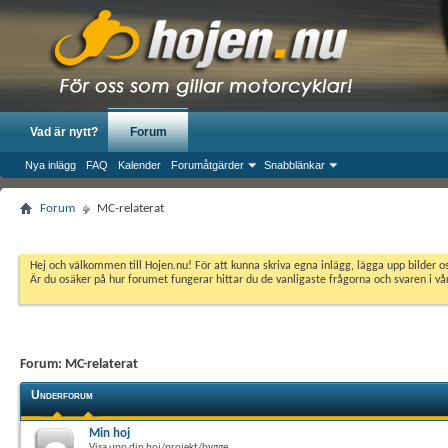
Vad är nytt?
Forum
Nya inlägg
FAQ
Kalender
Forumåtgärder
Snabblänkar
Forum
MC-relaterat
Hej och välkommen till Hojen.nu! För att kunna skriva egna inlägg, lägga upp bilder 
Är du osäker på hur forumet fungerar hittar du de vanligaste frågorna och svaren i v
Forum:
MC-relaterat
Underforum
Min hoj
Visa upp din hoj/projekt/bygge