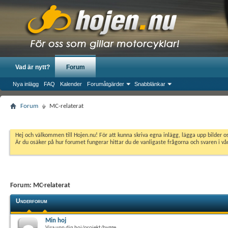
Vad är nytt?
Forum
Nya inlägg
FAQ
Kalender
Forumåtgärder
Snabblänkar
Forum
MC-relaterat
Hej och välkommen till Hojen.nu! För att kunna skriva egna inlägg, lägga upp bilder 
Är du osäker på hur forumet fungerar hittar du de vanligaste frågorna och svaren i v
Forum:
MC-relaterat
Underforum
Min hoj
Visa upp din hoj/projekt/bygge