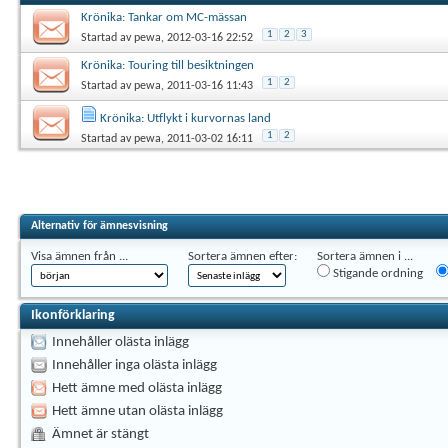
Krönika: Tankar om MC-mässan
1
2
3
Startad av
pewa
, 2012-03-16 22:52
Krönika: Touring till besiktningen
1
2
Startad av
pewa
, 2011-03-16 11:43
Krönika: Utflykt i kurvornas land
1
2
Startad av
pewa
, 2011-03-02 16:11
Alternativ för ämnesvisning
Visa ämnen från ...
Sortera ämnen efter:
Sortera ämnen i ...
Stigande ordning
Ikonförklaring
Innehåller olästa inlägg
Innehåller inga olästa inlägg
Hett ämne med olästa inlägg
Hett ämne utan olästa inlägg
Ämnet är stängt