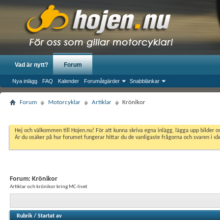
Vad är nytt?
Forum
Nya inlägg
FAQ
Kalender
Forumåtgärder
Snabblänkar
Forum
Motorcyklar
Artiklar
Krönikor
Hej och välkommen till Hojen.nu! För att kunna skriva egna inlägg, lägga upp bilder 
Är du osäker på hur forumet fungerar hittar du de vanligaste frågorna och svaren i v
Forum:
Krönikor
Artiklar och krönikor kring MC-livet
Rubrik
/
Startat av