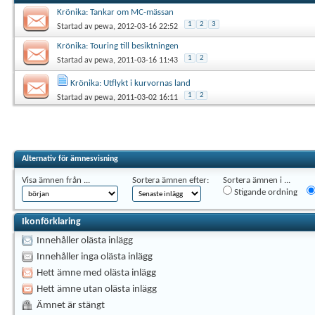
Krönika: Tankar om MC-mässan
1
2
3
Startad av
pewa
, 2012-03-16 22:52
Krönika: Touring till besiktningen
1
2
Startad av
pewa
, 2011-03-16 11:43
Krönika: Utflykt i kurvornas land
1
2
Startad av
pewa
, 2011-03-02 16:11
Alternativ för ämnesvisning
Visa ämnen från ...
Sortera ämnen efter:
Sortera ämnen i ...
Stigande ordning
Ikonförklaring
Innehåller olästa inlägg
Innehåller inga olästa inlägg
Hett ämne med olästa inlägg
Hett ämne utan olästa inlägg
Ämnet är stängt