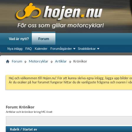
Vad är nytt?
Forum
Nya inlägg
FAQ
Kalender
Forumåtgärder
Snabblänkar
Forum
Motorcyklar
Artiklar
Krönikor
Hej och välkommen till Hojen.nu! För att kunna skriva egna inlägg, lägga upp bilder 
Är du osäker på hur forumet fungerar hittar du de vanligaste frågorna och svaren i v
Forum:
Krönikor
Artiklar och krönikor kring MC-livet
Rubrik
/
Startat av