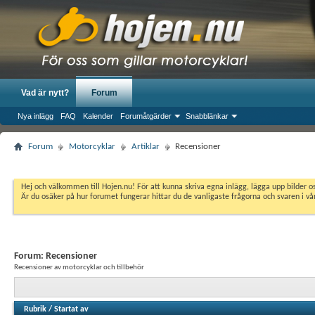
Vad är nytt?
Forum
Nya inlägg
FAQ
Kalender
Forumåtgärder
Snabblänkar
Forum
Motorcyklar
Artiklar
Recensioner
Hej och välkommen till Hojen.nu! För att kunna skriva egna inlägg, lägga upp bilder 
Är du osäker på hur forumet fungerar hittar du de vanligaste frågorna och svaren i v
Forum:
Recensioner
Recensioner av motorcyklar och tillbehör
Rubrik
/
Startat av