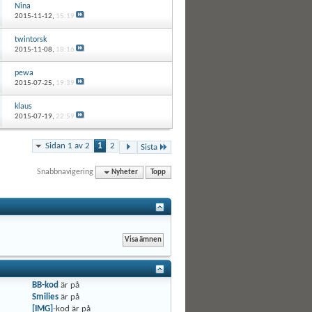
Nina
2015-11-12,
15:19
twintorsk
2015-11-08,
18:16
pewa
2015-07-25,
19:39
klaus
2015-07-19,
22:59
Sidan 1 av 2
1
2
Sista
Snabbnavigering
Nyheter
Topp
BB-kod
är
på
Smilies
är
på
[IMG]
-kod är
på