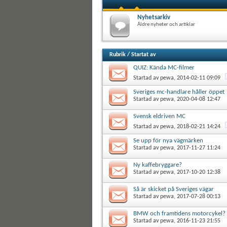
Nyhetsarkiv
Äldre nyheter och artiklar
Rubrik
/
Startat av
QUIZ: Kända MC-filmer
Startad av
pewa
, 2014-02-11 09:09
Sveriges mc-handlare håller öppet
Startad av
pewa
, 2020-04-08 12:47
Svensk eldriven MC
Startad av
pewa
, 2018-02-21 14:24
Se upp för nya vägmärken
Startad av
pewa
, 2017-11-27 11:24
Ny kaffebryggare?
Startad av
pewa
, 2017-10-20 12:38
Så är skicket på Sveriges vägar
Startad av
pewa
, 2017-07-28 00:13
BMW och framtidens motorcykel?
Startad av
pewa
, 2016-11-23 21:55