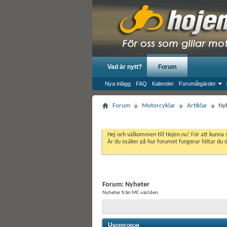
Vad är nytt?
Forum
Nya inlägg
FAQ
Kalender
Forumåtgärder
Forum
Motorcyklar
Artiklar
Ny
Hej och välkommen till Hojen.nu! För att kunna 
Är du osäker på hur forumet fungerar hittar du 
Forum:
Nyheter
Nyheter från MC-världen
Underforum