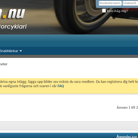
Kom ihåg mig?
Snabblänkar
heter
skriva egna inlägg, lägga upp bilder osv måste du vara medlem. Du kan registrera dig helt k
de vanligaste frågorna och svaren i vår
FAQ
Ämnen 1 till 
Ämnen/inlägg