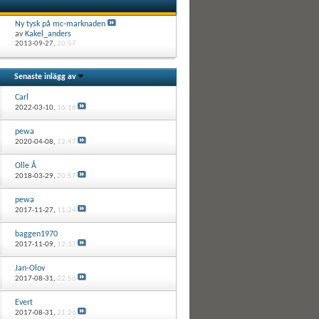
Ny tysk på mc-marknaden
av
Kakel_anders
2013-09-27,
20:57
Senaste inlägg av
Carl
2022-03-10,
16:16
pewa
2020-04-08,
12:47
Olle Å
2018-03-29,
20:57
pewa
2017-11-27,
11:24
baggen1970
2017-11-09,
12:37
Jan-Olov
2017-08-31,
22:56
Evert
2017-08-31,
21:26