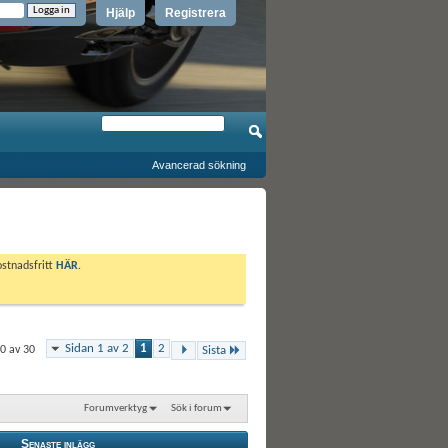
Hjälp
Registrera
Avancerad sökning
ostnadsfritt
HÄR
.
Sidan 1 av 2
1
2
20 av 30
Sista
Forumverktyg
Sök i forum
Senaste inlägg