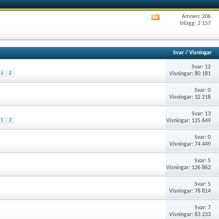
Ämnen: 206
Visa
Inlägg: 2 157
det
här
forumets
RSS-
Svar
/
Visningar
flöde
Svar: 12
Visningar: 80 181
1
2
Svar: 0
Visningar: 32 218
Svar: 13
Visningar: 125 649
1
2
Svar: 0
Visningar: 74 449
Svar: 5
Visningar: 126 862
Svar: 5
Visningar: 78 814
Svar: 7
Visningar: 83 233