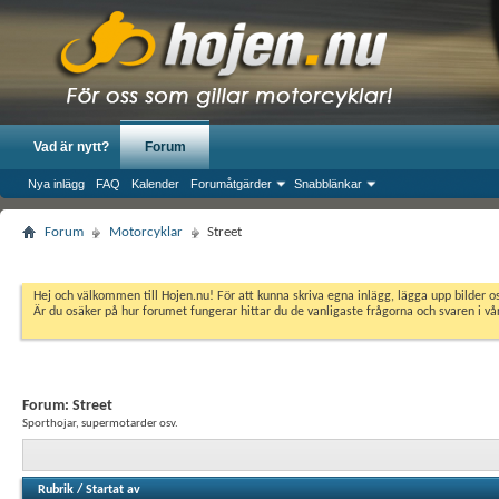
Vad är nytt?
Forum
Nya inlägg
FAQ
Kalender
Forumåtgärder
Snabblänkar
Forum
Motorcyklar
Street
Hej och välkommen till Hojen.nu! För att kunna skriva egna inlägg, lägga upp bilder 
Är du osäker på hur forumet fungerar hittar du de vanligaste frågorna och svaren i v
Forum:
Street
Sporthojar, supermotarder osv.
Rubrik
/
Startat av