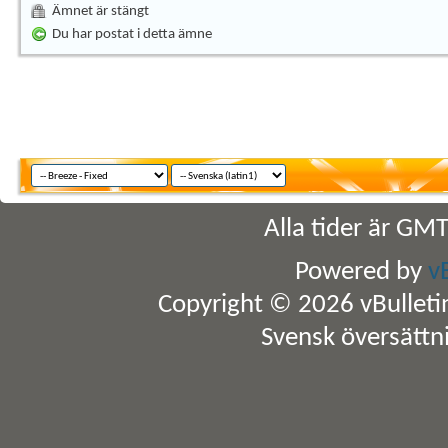
Ämnet är stängt
Du har postat i detta ämne
Alla tider är GM
Powered by
v
Copyright © 2026 vBulletin 
Svensk översättn