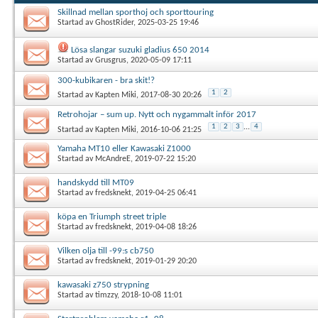
Skillnad mellan sporthoj och sporttouring
Startad av
GhostRider
, 2025-03-25 19:46
Lösa slangar suzuki gladius 650 2014
Startad av
Grusgrus
, 2020-05-09 17:11
300-kubikaren - bra skit!?
1
2
Startad av
Kapten Miki
, 2017-08-30 20:26
Retrohojar – sum up. Nytt och nygammalt inför 2017
1
2
3
...
4
Startad av
Kapten Miki
, 2016-10-06 21:25
Yamaha MT10 eller Kawasaki Z1000
Startad av
McAndreE
, 2019-07-22 15:20
handskydd till MT09
Startad av
fredsknekt
, 2019-04-25 06:41
köpa en Triumph street triple
Startad av
fredsknekt
, 2019-04-08 18:26
Vilken olja till -99:s cb750
Startad av
fredsknekt
, 2019-01-29 20:20
kawasaki z750 strypning
Startad av
timzzy
, 2018-10-08 11:01