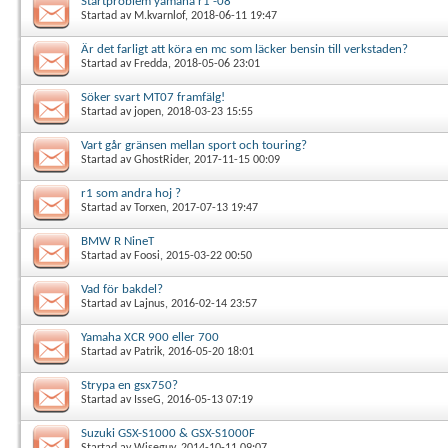
Startproblem yamaha r1 -08
Startad av
M.kvarnlof
, 2018-06-11 19:47
Är det farligt att köra en mc som läcker bensin till verkstaden?
Startad av
Fredda
, 2018-05-06 23:01
Söker svart MT07 framfälg!
Startad av
jopen
, 2018-03-23 15:55
Vart går gränsen mellan sport och touring?
Startad av
GhostRider
, 2017-11-15 00:09
r1 som andra hoj ?
Startad av
Torxen
, 2017-07-13 19:47
BMW R NineT
Startad av
Foosi
, 2015-03-22 00:50
Vad för bakdel?
Startad av
Lajnus
, 2016-02-14 23:57
Yamaha XCR 900 eller 700
Startad av
Patrik
, 2016-05-20 18:01
Strypa en gsx750?
Startad av
IsseG
, 2016-05-13 07:19
Suzuki GSX-S1000 & GSX-S1000F
Startad av
Wiseguy
, 2014-10-11 09:07