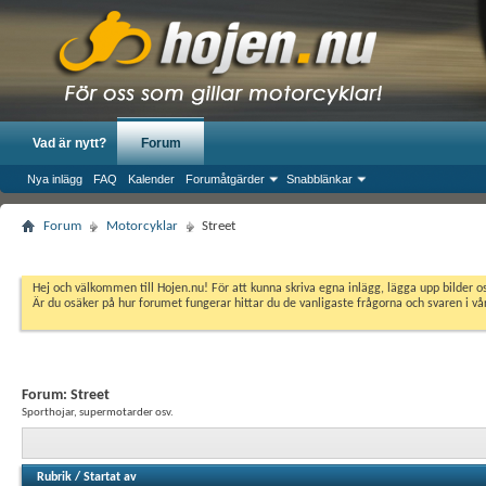
Vad är nytt?
Forum
Nya inlägg
FAQ
Kalender
Forumåtgärder
Snabblänkar
Forum
Motorcyklar
Street
Hej och välkommen till Hojen.nu! För att kunna skriva egna inlägg, lägga upp bilder 
Är du osäker på hur forumet fungerar hittar du de vanligaste frågorna och svaren i v
Forum:
Street
Sporthojar, supermotarder osv.
Rubrik
/
Startat av