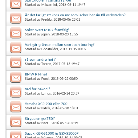
Startproblem yamaha r1 -08
Startad av
M.kvarnlof
, 2018-06-11 19:47
Är det farligt att köra en mc som läcker bensin till verkstaden?
Startad av
Fredda
, 2018-05-06 23:01
Söker svart MT07 framfälg!
Startad av
jopen
, 2018-03-23 15:55
Vart går gränsen mellan sport och touring?
Startad av
GhostRider
, 2017-11-15 00:09
r1 som andra hoj ?
Startad av
Torxen
, 2017-07-13 19:47
BMW R NineT
Startad av
Foosi
, 2015-03-22 00:50
Vad för bakdel?
Startad av
Lajnus
, 2016-02-14 23:57
Yamaha XCR 900 eller 700
Startad av
Patrik
, 2016-05-20 18:01
Strypa en gsx750?
Startad av
IsseG
, 2016-05-13 07:19
Suzuki GSX-S1000 & GSX-S1000F
Startad av
Wiseguy
, 2014-10-11 09:07