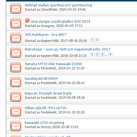
Skillnad mellan sporthoj och sporttouring
Startad av
GhostRider
, 2025-03-25 19:46
Lösa slangar suzuki gladius 650 2014
Startad av
Grusgrus
, 2020-05-09 17:11
300-kubikaren - bra skit!?
1
2
Startad av
Kapten Miki
, 2017-08-30 20:26
Retrohojar – sum up. Nytt och nygammalt inför 2017
1
2
3
...
4
Startad av
Kapten Miki
, 2016-10-06 21:25
Yamaha MT10 eller Kawasaki Z1000
Startad av
McAndreE
, 2019-07-22 15:20
handskydd till MT09
Startad av
fredsknekt
, 2019-04-25 06:41
köpa en Triumph street triple
Startad av
fredsknekt
, 2019-04-08 18:26
Vilken olja till -99:s cb750
Startad av
fredsknekt
, 2019-01-29 20:20
kawasaki z750 strypning
Startad av
timzzy
, 2018-10-08 11:01