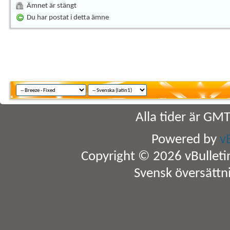
Ämnet är stängt
Du har postat i detta ämne
Alla tider är GM
Powered by
v
Copyright © 2026 vBulletin 
Svensk översättn