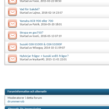
Startad av
Foosi
, 2015-03-22 00:50
Vad för bakdel?
Startad av
Lajnus
, 2016-02-14 23:57
Yamaha XCR 900 eller 700
Startad av
Patrik
, 2016-05-20 18:01
Strypa en gsx750?
Startad av
IsseG
, 2016-05-13 07:19
Suzuki GSX-S1000 & GSX-S1000F
Startad av
Wiseguy
, 2014-10-11 09:07
Nybörjar frågor + Suzuki xn85 frågor?
Startad av
kryckan90
, 2015-11-01 22:01
Foruminformation och alternativ
Moderatorer i detta forum
drummerrob
Alternativ för ämnesvisning