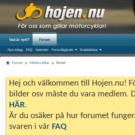
Vad är nytt?
Forum
Nya inlägg
FAQ
Kalender
Forumåtgärder
Snabblänkar
Forum
Motorcyklar
Street
Hej och välkommen till Hojen.nu! Fö
bilder osv måste du vara medlem. Du
HÄR
.
Är du osäker på hur forumet fungera
svaren i vår
FAQ