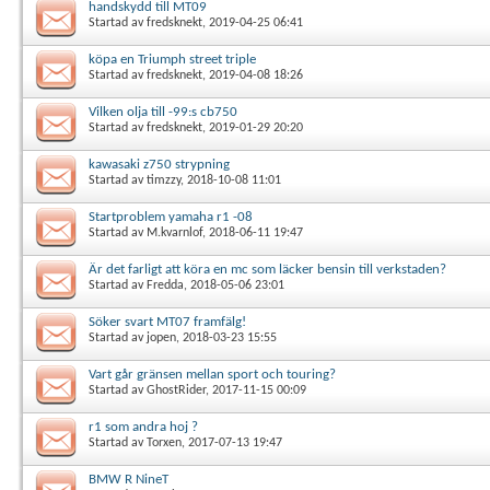
handskydd till MT09
Startad av
fredsknekt
, 2019-04-25 06:41
köpa en Triumph street triple
Startad av
fredsknekt
, 2019-04-08 18:26
Vilken olja till -99:s cb750
Startad av
fredsknekt
, 2019-01-29 20:20
kawasaki z750 strypning
Startad av
timzzy
, 2018-10-08 11:01
Startproblem yamaha r1 -08
Startad av
M.kvarnlof
, 2018-06-11 19:47
Är det farligt att köra en mc som läcker bensin till verkstaden?
Startad av
Fredda
, 2018-05-06 23:01
Söker svart MT07 framfälg!
Startad av
jopen
, 2018-03-23 15:55
Vart går gränsen mellan sport och touring?
Startad av
GhostRider
, 2017-11-15 00:09
r1 som andra hoj ?
Startad av
Torxen
, 2017-07-13 19:47
BMW R NineT