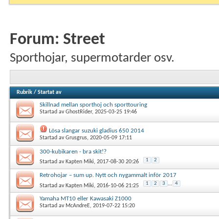
Forum:
Street
Sporthojar, supermotarder osv.
Rubrik
/
Startat av
Skillnad mellan sporthoj och sporttouring
Startad av
GhostRider
, 2025-03-25 19:46
Lösa slangar suzuki gladius 650 2014
Startad av
Grusgrus
, 2020-05-09 17:11
300-kubikaren - bra skit!?
1
2
Startad av
Kapten Miki
, 2017-08-30 20:26
Retrohojar – sum up. Nytt och nygammalt inför 2017
1
2
3
...
4
Startad av
Kapten Miki
, 2016-10-06 21:25
Yamaha MT10 eller Kawasaki Z1000
Startad av
McAndreE
, 2019-07-22 15:20