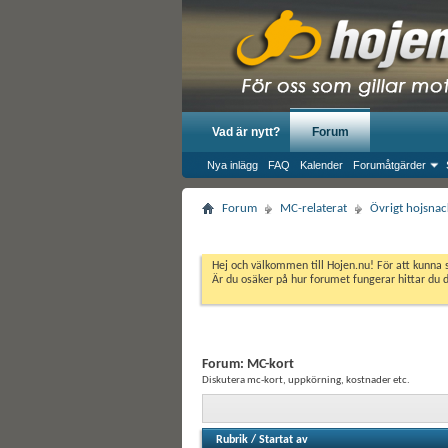
Vad är nytt?
Forum
Nya inlägg
FAQ
Kalender
Forumåtgärder
Forum
MC-relaterat
Övrigt hojsnac
Hej och välkommen till Hojen.nu! För att kunna 
Är du osäker på hur forumet fungerar hittar du 
Forum:
MC-kort
Diskutera mc-kort, uppkörning, kostnader etc.
Rubrik
/
Startat av