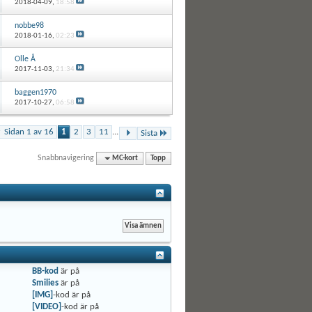
2018-04-09,
18:58
nobbe98
2018-01-16,
02:23
Olle Å
2017-11-03,
21:34
baggen1970
2017-10-27,
06:58
Sidan 1 av 16
1
2
3
11
...
Sista
Snabbnavigering
MC-kort
Topp
BB-kod
är
på
Smilies
är
på
[IMG]
-kod är
på
[VIDEO]
-kod är
på