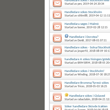
Handledare sökes i Stockholm elle
Startad av
pev
, 2019-04-24 20:34
Handledare sökes Stockholm
Startad av
sthlm88
, 2019-04-12 11:11
Handledara søges i Malmö
Startad av
bonne
, 2019-02-28 12:15
Handledare i Dorotea?
Startad av
DonB
, 2017-08-01 07:11
Handledare sökes - Solna/Stockho
Startad av
jesper92
, 2018-08-09 16:1
handledare A sökes hisingen/göte
Startad av
BRM BRM
, 2018-08-05 20
Handledare sökes i Stockholm!
Startad av
Winding
, 2018-07-30 18:2
Handledare Bromma/Tyresö sökes
Startad av
Trices
, 2018-05-03 16:25
Handledare sökes i Gislaved
Startad av
rabaclabin
, 2018-04-21 12
Söker handledare Skövde trakten
Startad av
Tapper
, 2018-04-09 18:58