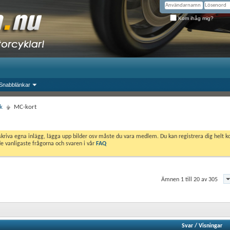
Kom ihåg mig?
Snabblänkar
k
MC-kort
skriva egna inlägg, lägga upp bilder osv måste du vara medlem. Du kan registrera dig helt k
de vanligaste frågorna och svaren i vår
FAQ
Ämnen 1 till 20 av 305
Svar
/
Visningar