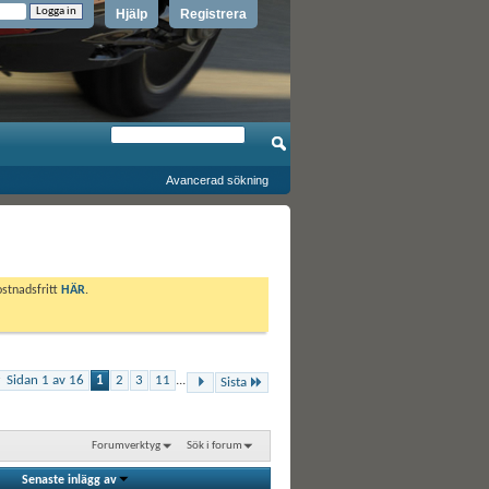
Hjälp
Registrera
Avancerad sökning
ostnadsfritt
HÄR
.
Sidan 1 av 16
1
2
3
11
...
Sista
Forumverktyg
Sök i forum
Senaste inlägg av