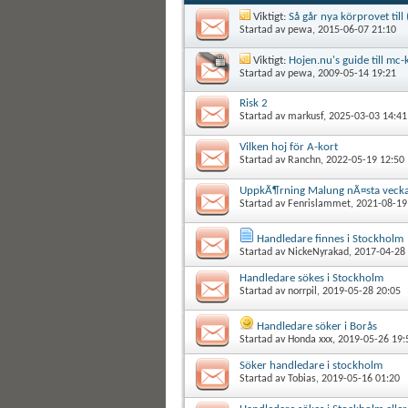
Viktigt:
Så går nya körprovet till 
Startad av
pewa
, 2015-06-07 21:10
Viktigt:
Hojen.nu's guide till mc-
Startad av
pewa
, 2009-05-14 19:21
Risk 2
Startad av
markusf
, 2025-03-03 14:41
Vilken hoj för A-kort
Startad av
Ranchn
, 2022-05-19 12:50
UppkÃ¶rning Malung nÃ¤sta veck
Startad av
Fenrislammet
, 2021-08-19
Handledare finnes i Stockholm
Startad av
NickeNyrakad
, 2017-04-28
Handledare sökes i Stockholm
Startad av
norrpil
, 2019-05-28 20:05
Handledare söker i Borås
Startad av
Honda xxx
, 2019-05-26 19:
Söker handledare i stockholm
Startad av
Tobias
, 2019-05-16 01:20