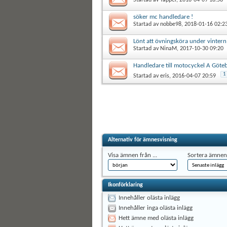
söker mc handledare !
Startad av
nobbe98
, 2018-01-16 02:2
Lönt att övningsköra under vintern
Startad av
NinaM
, 2017-10-30 09:20
Handledare till motocyckel A Göte
1
Startad av
eris
, 2016-04-07 20:59
Alternativ för ämnesvisning
Visa ämnen från ...
Sortera ämnen 
Ikonförklaring
Innehåller olästa inlägg
Innehåller inga olästa inlägg
Hett ämne med olästa inlägg