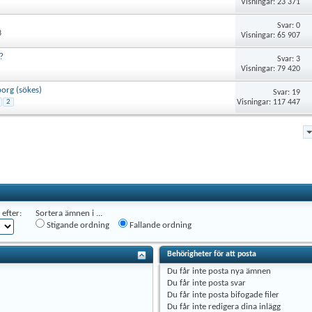
Visningar: 23 371
Svar: 0
3
Visningar: 65 907
?
Svar: 3
Visningar: 79 420
borg (sökes)
Svar: 19
Visningar: 117 447
2
efter:
Sortera ämnen i ...
Stigande ordning
Fallande ordning
Behörigheter för att posta
Du
får inte
posta nya ämnen
Du
får inte
posta svar
Du
får inte
posta bifogade filer
Du
får inte
redigera dina inlägg