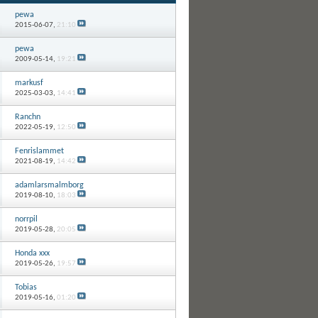
pewa
2015-06-07,
21:10
pewa
2009-05-14,
19:21
markusf
2025-03-03,
14:41
Ranchn
2022-05-19,
12:50
Fenrislammet
2021-08-19,
14:42
adamlarsmalmborg
2019-08-10,
18:03
norrpil
2019-05-28,
20:05
Honda xxx
2019-05-26,
19:57
Tobias
2019-05-16,
01:20