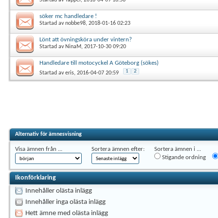
söker mc handledare !
Startad av
nobbe98
, 2018-01-16 02:23
Lönt att övningsköra under vintern?
Startad av
NinaM
, 2017-10-30 09:20
Handledare till motocyckel A Göteborg (sökes)
1
2
Startad av
eris
, 2016-04-07 20:59
Alternativ för ämnesvisning
Visa ämnen från ...
Sortera ämnen efter:
Sortera ämnen i ...
Stigande ordning
Ikonförklaring
Innehåller olästa inlägg
Innehåller inga olästa inlägg
Hett ämne med olästa inlägg