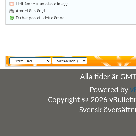
Hett ämne utan olästa inlägg
Ämnet är stängt
Du har postat i detta ämne
Alla tider är GM
Powered by
v
Copyright © 2026 vBulletin 
Svensk översättn