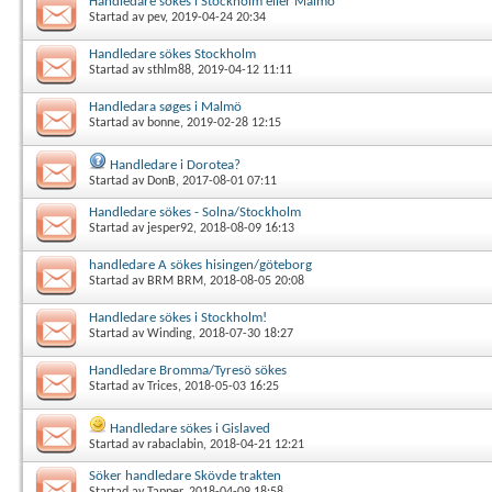
Handledare sökes i Stockholm eller Malmö
Startad av
pev
, 2019-04-24 20:34
Handledare sökes Stockholm
Startad av
sthlm88
, 2019-04-12 11:11
Handledara søges i Malmö
Startad av
bonne
, 2019-02-28 12:15
Handledare i Dorotea?
Startad av
DonB
, 2017-08-01 07:11
Handledare sökes - Solna/Stockholm
Startad av
jesper92
, 2018-08-09 16:13
handledare A sökes hisingen/göteborg
Startad av
BRM BRM
, 2018-08-05 20:08
Handledare sökes i Stockholm!
Startad av
Winding
, 2018-07-30 18:27
Handledare Bromma/Tyresö sökes
Startad av
Trices
, 2018-05-03 16:25
Handledare sökes i Gislaved
Startad av
rabaclabin
, 2018-04-21 12:21
Söker handledare Skövde trakten
Startad av
Tapper
, 2018-04-09 18:58