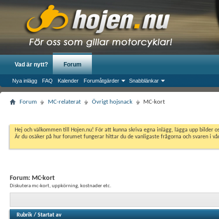
Vad är nytt?
Forum
Nya inlägg
FAQ
Kalender
Forumåtgärder
Snabblänkar
Forum
MC-relaterat
Övrigt hojsnack
MC-kort
Hej och välkommen till Hojen.nu! För att kunna skriva egna inlägg, lägga upp bilder 
Är du osäker på hur forumet fungerar hittar du de vanligaste frågorna och svaren i v
Forum:
MC-kort
Diskutera mc-kort, uppkörning, kostnader etc.
Rubrik
/
Startat av