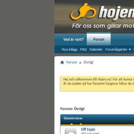
Vad är nytt?
Forum
Nya inlägg
FAQ
Kalender
Forumåtgärder
Forum
Övrigt
Hej och välkommen till Hojen.nu! För att kunna 
Är du osäker på hur forumet fungerar hittar du 
Forum:
Övrigt
Underforum
Off topic
Allt och inget