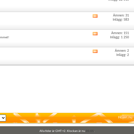
det
här
forumets
RSS-
Ämnen: 31
Visa
flöde
Inlägg: 583
det
här
forumets
Ämnen: 151
Visa
RSS-
Inlägg: 1 250
lkommet!
det
flöde
här
forumets
Ämnen: 2
Visa
RSS-
Inlägg: 2
det
flöde
här
forumets
RSS-
flöde
Hojen.nu 
Alla tider är GMT +2. Klockan är nu
05:05
.