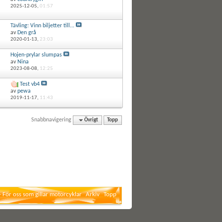
2025-12-05,
01:57
Tävling: Vinn biljetter till...
av
Den grå
2020-01-13,
23:03
Hojen-prylar slumpas
av
Nina
2023-08-08,
12:25
Test vb4
av
pewa
2019-11-17,
11:43
Snabbnavigering
Övrigt
Topp
- För oss som gillar motorcyklar
Arkiv
Topp