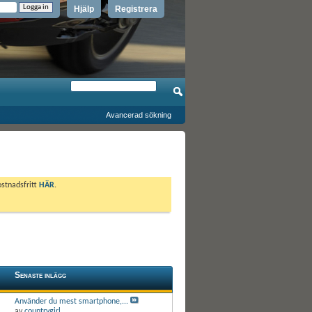
Hjälp
Registrera
Avancerad sökning
ostnadsfritt
HÄR
.
Senaste inlägg
Använder du mest smartphone,...
av
countrygirl