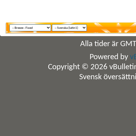
Alla tider är GM
Powered by
v
Copyright © 2026 vBulletin 
Svensk översättn