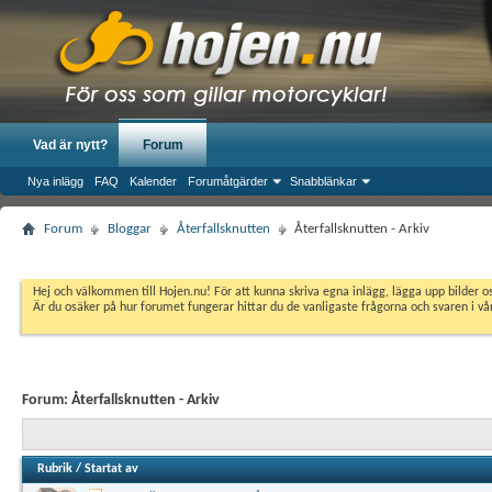
Vad är nytt?
Forum
Nya inlägg
FAQ
Kalender
Forumåtgärder
Snabblänkar
Forum
Bloggar
Återfallsknutten
Återfallsknutten - Arkiv
Hej och välkommen till Hojen.nu! För att kunna skriva egna inlägg, lägga upp bilder 
Är du osäker på hur forumet fungerar hittar du de vanligaste frågorna och svaren i v
Forum:
Återfallsknutten - Arkiv
Rubrik
/
Startat av