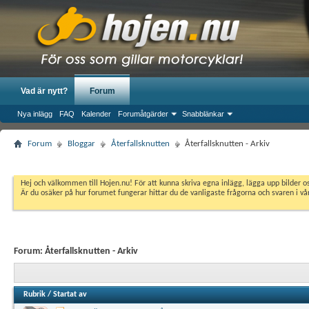
Vad är nytt?
Forum
Nya inlägg
FAQ
Kalender
Forumåtgärder
Snabblänkar
Forum
Bloggar
Återfallsknutten
Återfallsknutten - Arkiv
Hej och välkommen till Hojen.nu! För att kunna skriva egna inlägg, lägga upp bilder 
Är du osäker på hur forumet fungerar hittar du de vanligaste frågorna och svaren i v
Forum:
Återfallsknutten - Arkiv
Rubrik
/
Startat av