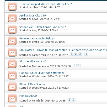
Trimmad moped klass 1 med lätt mc kort?
Startad av
albin
, 2024-11-19 11:07
Aprilia SportCity 250
Startad av
pewa
, 2009-06-25 22:41
Vespan vält, luktar bensin. Vad är fel?
Startad av
Aks
, 2021-06-15 00:48
Renovera en Yamaha Beluga
Startad av
Jimbo_68
, 2018-08-20 10:27
MC-skotern – gåvan till mänskligheten? Eller bara gissel och dekadens
1
2
3
...
4
Startad av
Kapten Miki
, 2014-12-30 14:52
Max pendlaravstånd?
1
2
Startad av
Motormannen
, 2013-08-05 22:38
Honda FJS600 Silver Wing startar ej
Startad av
Westerholm
, 2016-05-18 11:29
Blazer 150cc Scooter
Startad av
councilxvb32
, 2015-08-13 09:15
Honda SH300
1
2
Startad av
Pelle6569
, 2014-10-12 10:36