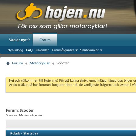
Vad är nytt?
Forum
Nya inlägg
FAQ
Kalender
Forumåtgärder
Snabblänkar
Forum
Motorcyklar
Scooter
Hej och välkommen till Hojen.nu! För att kunna skriva egna inlägg, lägga upp bilder 
Är du osäker på hur forumet fungerar hittar du de vanligaste frågorna och svaren i v
Forum:
Scooter
Scootrar, Maxiscootrar osv.
Rubrik
/
Startat av