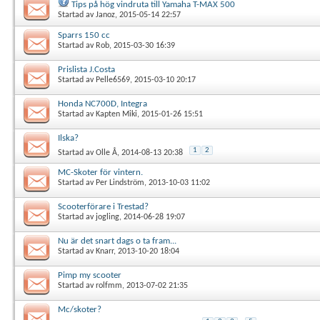
Tips på hög vindruta till Yamaha T-MAX 500
Startad av
Janoz
, 2015-05-14 22:57
Sparrs 150 cc
Startad av
Rob
, 2015-03-30 16:39
Prislista J.Costa
Startad av
Pelle6569
, 2015-03-10 20:17
Honda NC700D, Integra
Startad av
Kapten Miki
, 2015-01-26 15:51
Ilska?
1
2
Startad av
Olle Å
, 2014-08-13 20:38
MC-Skoter för vintern.
Startad av
Per Lindström
, 2013-10-03 11:02
Scooterförare i Trestad?
Startad av
jogling
, 2014-06-28 19:07
Nu är det snart dags o ta fram...
Startad av
Knarr
, 2013-10-20 18:04
Pimp my scooter
Startad av
rolfmm
, 2013-07-02 21:35
Mc/skoter?