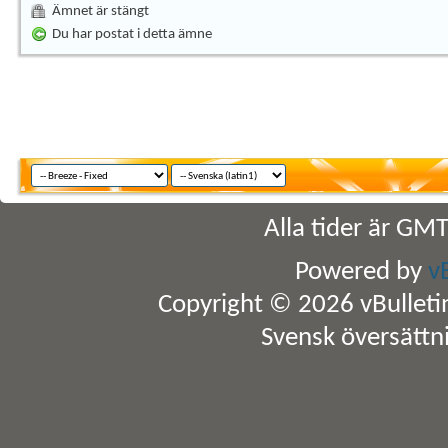
Ämnet är stängt
Du har postat i detta ämne
Alla tider är GM
Powered by
v
Copyright © 2026 vBulletin 
Svensk översättn