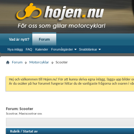
Vad är nytt?
Forum
Nya inlägg
FAQ
Kalender
Forumåtgärder
Snabblänkar
Forum
Motorcyklar
Scooter
Hej och välkommen till Hojen.nu! För att kunna skriva egna inlägg, lägga upp bilder 
Är du osäker på hur forumet fungerar hittar du de vanligaste frågorna och svaren i v
Forum:
Scooter
Scootrar, Maxiscootrar osv.
Rubrik
/
Startat av