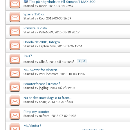
Tips på hög vindruta till Yamaha T-MAX 500
Startad av
Janoz
, 2015-05-14 22:57
Sparrs 150 cc
Startad av
Rob
, 2015-03-30 16:39
Prislista J.Costa
Startad av
Pelle6569
, 2015-03-10 20:17
Honda NC700D, Integra
Startad av
Kapten Miki
, 2015-01-26 15:51
Ilska?
1
2
Startad av
Olle Å
, 2014-08-13 20:38
MC-Skoter för vintern.
Startad av
Per Lindström
, 2013-10-03 11:02
Scooterförare i Trestad?
Startad av
jogling
, 2014-06-28 19:07
Nu är det snart dags o ta fram...
Startad av
Knarr
, 2013-10-20 18:04
Pimp my scooter
Startad av
rolfmm
, 2013-07-02 21:35
Mc/skoter?