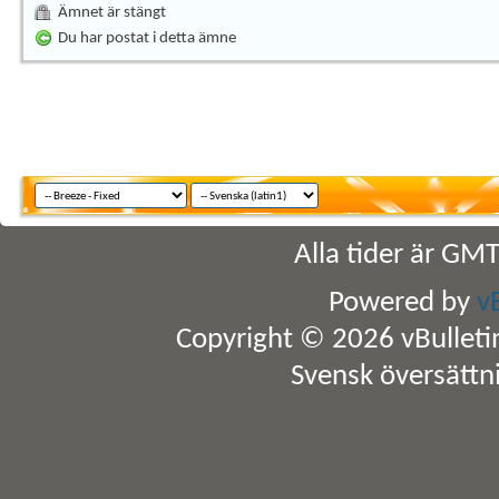
Ämnet är stängt
Du har postat i detta ämne
Alla tider är GM
Powered by
v
Copyright © 2026 vBulletin 
Svensk översättn