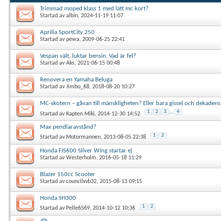
Trimmad moped klass 1 med lätt mc kort?
Startad av
albin
, 2024-11-19 11:07
Aprilia SportCity 250
Startad av
pewa
, 2009-06-25 22:41
Vespan vält, luktar bensin. Vad är fel?
Startad av
Aks
, 2021-06-15 00:48
Renovera en Yamaha Beluga
Startad av
Jimbo_68
, 2018-08-20 10:27
MC-skotern – gåvan till mänskligheten? Eller bara gissel och dekadens
1
2
3
...
4
Startad av
Kapten Miki
, 2014-12-30 14:52
Max pendlaravstånd?
1
2
Startad av
Motormannen
, 2013-08-05 22:38
Honda FJS600 Silver Wing startar ej
Startad av
Westerholm
, 2016-05-18 11:29
Blazer 150cc Scooter
Startad av
councilxvb32
, 2015-08-13 09:15
Honda SH300
1
2
Startad av
Pelle6569
, 2014-10-12 10:36