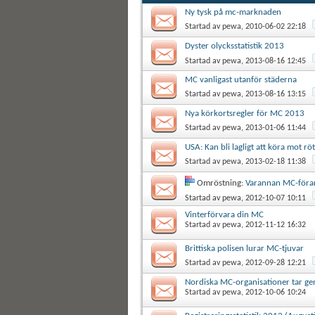
Ny tysk på mc-marknaden
Startad av
pewa
, 2010-06-02 22:18
Dyster olycksstatistik 2013
Startad av
pewa
, 2013-08-16 12:45
MC vanligast utanför städerna
Startad av
pewa
, 2013-08-16 13:15
Nya körkortsregler för MC 2013
Startad av
pewa
, 2013-01-06 11:44
USA: Kan bli lagligt att köra mot r
Startad av
pewa
, 2013-02-18 11:38
Omröstning:
Varannan MC-förar
Startad av
pewa
, 2012-10-07 10:11
Vinterförvara din MC
Startad av
pewa
, 2012-11-12 16:32
Brittiska polisen lurar MC-tjuvar
Startad av
pewa
, 2012-09-28 12:21
Nordiska MC-organisationer tar ge
Startad av
pewa
, 2012-10-06 10:24