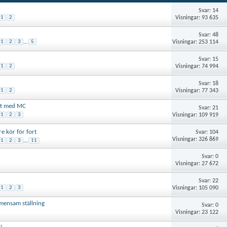
Svar: 14
Visningar: 93 635
1
2
Svar: 48
Visningar: 253 114
1
2
3
...
5
Svar: 15
Visningar: 74 994
1
2
Svar: 18
Visningar: 77 343
1
2
ött med MC
Svar: 21
Visningar: 109 919
1
2
3
e kör för fort
Svar: 104
Visningar: 326 869
1
2
3
...
11
Svar: 0
Visningar: 27 672
Svar: 22
Visningar: 105 090
1
2
3
mensam ställning
Svar: 0
Visningar: 23 122