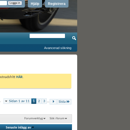
Hjälp
Registrera
Avancerad sökning
ostnadsfritt
HÄR
.
Sidan 1 av 11
1
2
3
...
6
Sista
Forumverktyg
Sök i forum
Senaste inlägg av