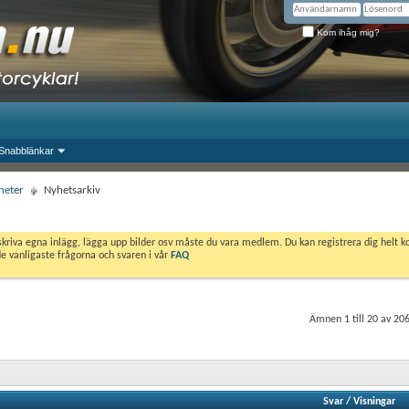
Kom ihåg mig?
Snabblänkar
heter
Nyhetsarkiv
skriva egna inlägg, lägga upp bilder osv måste du vara medlem. Du kan registrera dig helt k
de vanligaste frågorna och svaren i vår
FAQ
Ämnen 1 till 20 av 20
Svar
/
Visningar