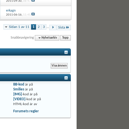
2011-09-30,
08:47
erkagn
2011-06-16,
11:45
Sidan 1 av 11
1
2
3
...
Sista
Snabbnavigering
Nyhetsarkiv
Topp
BB-kod
är
på
Smilies
är
på
[IMG]
-kod är
på
[VIDEO]
-kod är
på
HTML-kod är
av
Forumets regler