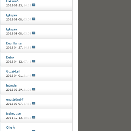
Håkan46
2012-09-23,
14:11
fgkepirr
2012-08-08,
03:04
fgkepirr
2012-08-08,
03:03
DearHunter
2012-04-27,
14:51
Detox
2012-04-12,
07:41
Guzzi-Leif
2012-04-01,
21:44
Intruder
2012-03-29,
21:05
engström67
2012-03-07,
17:53
iceheat.se
2011-12-13,
16:18
Olle Å