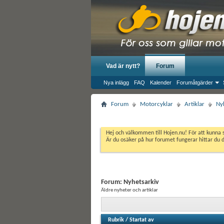
Vad är nytt?
Forum
Nya inlägg
FAQ
Kalender
Forumåtgärder
Forum
Motorcyklar
Artiklar
Ny
Hej och välkommen till Hojen.nu! För att kunna 
Är du osäker på hur forumet fungerar hittar du 
Forum:
Nyhetsarkiv
Äldre nyheter och artiklar
Rubrik
/
Startat av