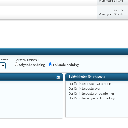
Visningar: 34 146
Svar: 9
Visningar: 40 488
efter:
Sortera ämnen i ...
Stigande ordning
Fallande ordning
Behörigheter för att posta
Du
får inte
posta nya ämnen
Du
får inte
posta svar
Du
får inte
posta bifogade filer
Du
får inte
redigera dina inlägg