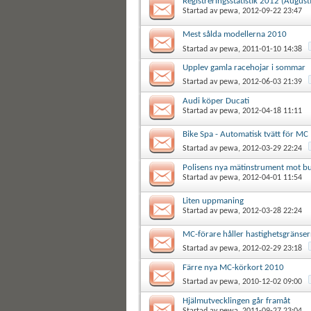
Registreringsstatistik 2012 (Augusti
Startad av
pewa
, 2012-09-22 23:47
Mest sålda modellerna 2010
Startad av
pewa
, 2011-01-10 14:38
Upplev gamla racehojar i sommar
Startad av
pewa
, 2012-06-03 21:39
Audi köper Ducati
Startad av
pewa
, 2012-04-18 11:11
Bike Spa - Automatisk tvätt för MC
Startad av
pewa
, 2012-03-29 22:24
Polisens nya mätinstrument mot bu
Startad av
pewa
, 2012-04-01 11:54
Liten uppmaning
Startad av
pewa
, 2012-03-28 22:24
MC-förare håller hastighetsgränse
Startad av
pewa
, 2012-02-29 23:18
Färre nya MC-körkort 2010
Startad av
pewa
, 2010-12-02 09:00
Hjälmutvecklingen går framåt
Startad av
pewa
, 2011-09-27 23:04