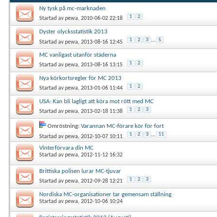
Ny tysk på mc-marknaden
1
2
Startad av
pewa
, 2010-06-02 22:18
Dyster olycksstatistik 2013
1
2
3
...
5
Startad av
pewa
, 2013-08-16 12:45
MC vanligast utanför städerna
1
2
Startad av
pewa
, 2013-08-16 13:15
Nya körkortsregler för MC 2013
1
2
Startad av
pewa
, 2013-01-06 11:44
USA: Kan bli lagligt att köra mot rött med MC
1
2
3
Startad av
pewa
, 2013-02-18 11:38
Omröstning:
Varannan MC-förare kör för fort
1
2
3
...
11
Startad av
pewa
, 2012-10-07 10:11
Vinterförvara din MC
Startad av
pewa
, 2012-11-12 16:32
Brittiska polisen lurar MC-tjuvar
1
2
3
Startad av
pewa
, 2012-09-28 12:21
Nordiska MC-organisationer tar gemensam ställning
Startad av
pewa
, 2012-10-06 10:24