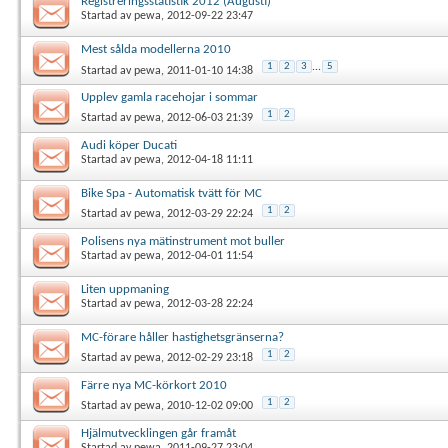
Registreringsstatistik 2012 (Augusti)
Startad av
pewa
, 2012-09-22 23:47
Mest sålda modellerna 2010
1
2
3
...
5
Startad av
pewa
, 2011-01-10 14:38
Upplev gamla racehojar i sommar
1
2
Startad av
pewa
, 2012-06-03 21:39
Audi köper Ducati
Startad av
pewa
, 2012-04-18 11:11
Bike Spa - Automatisk tvätt för MC
1
2
Startad av
pewa
, 2012-03-29 22:24
Polisens nya mätinstrument mot buller
Startad av
pewa
, 2012-04-01 11:54
Liten uppmaning
Startad av
pewa
, 2012-03-28 22:24
MC-förare håller hastighetsgränserna?
1
2
Startad av
pewa
, 2012-02-29 23:18
Färre nya MC-körkort 2010
1
2
Startad av
pewa
, 2010-12-02 09:00
Hjälmutvecklingen går framåt
Startad av
pewa
, 2011-09-27 23:04