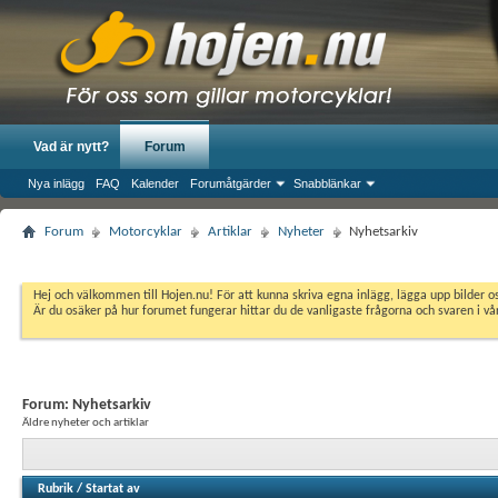
Vad är nytt?
Forum
Nya inlägg
FAQ
Kalender
Forumåtgärder
Snabblänkar
Forum
Motorcyklar
Artiklar
Nyheter
Nyhetsarkiv
Hej och välkommen till Hojen.nu! För att kunna skriva egna inlägg, lägga upp bilder 
Är du osäker på hur forumet fungerar hittar du de vanligaste frågorna och svaren i v
Forum:
Nyhetsarkiv
Äldre nyheter och artiklar
Rubrik
/
Startat av