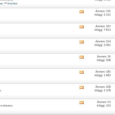
det
ner
,
Krönikor
här
forumets
Ämnen: 195
Visa
RSS-
Inlägg: 2 521
det
flöde
här
forumets
Ämnen: 567
Visa
RSS-
Inlägg: 7 813
det
flöde
här
forumets
Ämnen: 214
Visa
RSS-
Inlägg: 3 061
det
flöde
här
forumets
Ämnen: 39
Visa
RSS-
Inlägg: 508
det
flöde
här
forumets
Ämnen: 185
Visa
RSS-
Inlägg: 1 683
det
flöde
här
forumets
Ämnen: 428
Visa
RSS-
Inlägg: 5 578
v.
det
flöde
här
forumets
Ämnen: 53
Visa
RSS-
Inlägg: 103
ch tillbehör
det
flöde
här
forumets