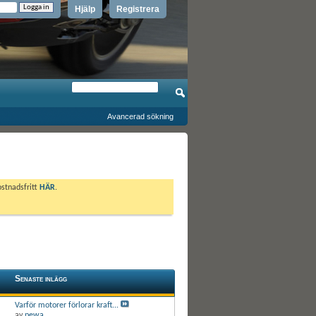
Hjälp
Registrera
Avancerad sökning
ostnadsfritt
HÄR
.
Senaste inlägg
Varför motorer förlorar kraft...
av
pewa