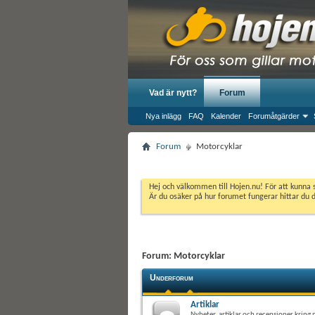
Vad är nytt?
Forum
Nya inlägg
FAQ
Kalender
Forumåtgärder
Forum
Motorcyklar
Hej och välkommen till Hojen.nu! För att kunna 
Är du osäker på hur forumet fungerar hittar du 
Forum:
Motorcyklar
Underforum
Artiklar
Nyheter, artiklar och recensioner kring