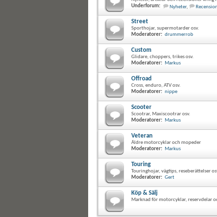
Underforum:
Nyheter
,
Recensio
Street
Sporthojar, supermotarder osv.
Moderatorer:
drummerrob
Custom
Glidare, choppers, trikes osv.
Moderatorer:
Markus
Offroad
Cross, enduro, ATV osv.
Moderatorer:
nippe
Scooter
Scootrar, Maxiscootrar osv.
Moderatorer:
Markus
Veteran
Äldre motorcyklar och mopeder
Moderatorer:
Markus
Touring
Touringhojar, vägtips, reseberättelser os
Moderatorer:
Gert
Köp & Sälj
Marknad för motorcyklar, reservdelar o