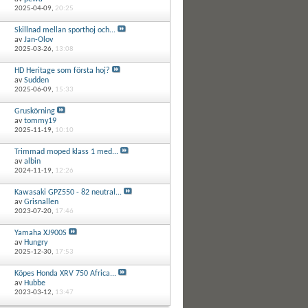
2025-04-09,
20:25
Skillnad mellan sporthoj och...
av
Jan-Olov
2025-03-26,
13:08
HD Heritage som första hoj?
av
Sudden
2025-06-09,
15:33
Gruskörning
av
tommy19
2025-11-19,
10:10
Trimmad moped klass 1 med...
av
albin
2024-11-19,
12:26
Kawasaki GPZ550 - 82 neutral...
av
Grisnallen
2023-07-20,
17:46
Yamaha XJ900S
av
Hungry
2025-12-30,
17:53
Köpes Honda XRV 750 Africa...
av
Hubbe
2023-03-12,
13:47