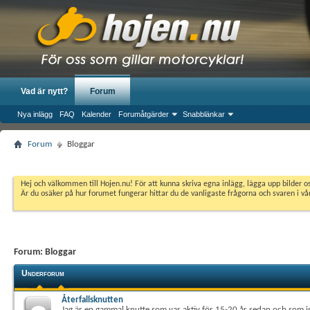
Vad är nytt?
Forum
Nya inlägg
FAQ
Kalender
Forumåtgärder
Snabblänkar
Forum
Bloggar
Hej och välkommen till Hojen.nu! För att kunna skriva egna inlägg, lägga upp bilder 
Är du osäker på hur forumet fungerar hittar du de vanligaste frågorna och svaren i v
Forum:
Bloggar
Underforum
Återfallsknutten