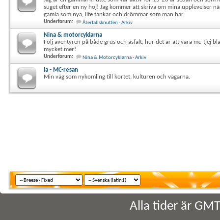
Jag är en gammal knutte som var aktiv för 15-20 år sedan och som 
suget efter en ny hoj! Jag kommer att skriva om mina upplevelser när
gamla som nya, lite tankar och drömmar som man har.
Underforum:
Återfallsknutten - Arkiv
Nina & motorcyklarna
Följ äventyren på både grus och asfalt, hur det är att vara mc-tjej b
mycket mer!
Underforum:
Nina & Motorcyklarna - Arkiv
Ia - MC-resan
Min väg som nykomling till kortet, kulturen och vägarna.
Alla tider är GM