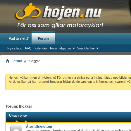
Vad är nytt?
Forum
Nya inlägg
FAQ
Kalender
Forumåtgärder
Snabblänkar
Forum
Bloggar
Hej och välkommen till Hojen.nu! För att kunna skriva egna inlägg, lägga upp bilder 
Är du osäker på hur forumet fungerar hittar du de vanligaste frågorna och svaren i v
Forum:
Bloggar
Underforum
Återfallsknutten