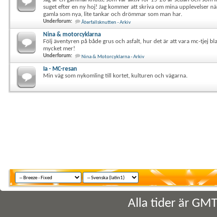
Jag är en gammal knutte som var aktiv för 15-20 år sedan och som 
suget efter en ny hoj! Jag kommer att skriva om mina upplevelser när
gamla som nya, lite tankar och drömmar som man har.
Underforum:
Återfallsknutten - Arkiv
Nina & motorcyklarna
Följ äventyren på både grus och asfalt, hur det är att vara mc-tjej b
mycket mer!
Underforum:
Nina & Motorcyklarna - Arkiv
Ia - MC-resan
Min väg som nykomling till kortet, kulturen och vägarna.
Alla tider är GM