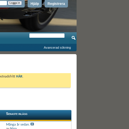
Hjälp
Registrera
Avancerad sökning
ostnadsfritt
HÄR
.
Senaste inlägg
Många år sedan.
av
Nina