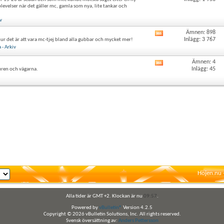
det
evelser när det gäller mc, gamla som nya, lite tankar och
här
forumets
v
RSS-
flöde
Ämnen: 898
Visa
Inlägg: 3 767
hur det är att vara mc-tjej bland alla gubbar och mycket mer!
det
- Arkiv
här
forumets
Ämnen: 4
Visa
RSS-
Inlägg: 45
uren och vägarna.
det
flöde
här
forumets
RSS-
flöde
Hojen.nu 
Alla tider är GMT +2. Klockan är nu
09:57
.
Powered by
vBulletin®
Version 4.2.5
Copyright © 2026 vBulletin Solutions, Inc. All rights reserved.
Svensk översättning av:
Anders Pettersson