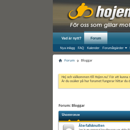
Vad är nytt?
Forum
Nya inlägg
FAQ
Kalender
Forumåtgärder
Forum
Bloggar
Hej och välkommen till Hojen.nu! För att kunna 
Är du osäker på hur forumet fungerar hittar du 
Forum:
Bloggar
Underforum
Återfallsknutten
Jag är en gammal knutte som var aktiv f