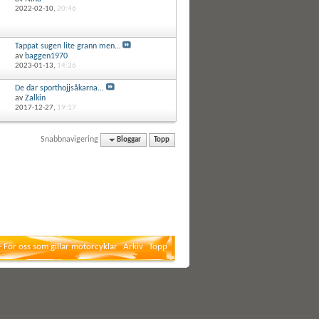
2022-02-10,
20:46
Tappat sugen lite grann men…
av
baggen1970
2023-01-13,
14:26
De där sporthojjsåkarna...
av
Zalkin
2017-12-27,
19:17
Snabbnavigering
Bloggar
Topp
- För oss som gillar motorcyklar
Arkiv
Topp