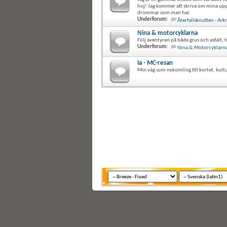
hoj! Jag kommer att skriva om mina uppl
drömmar som man har.
Underforum:
Återfallsknutten - Arki
Nina & motorcyklarna
Följ äventyren på både grus och asfalt, 
Underforum:
Nina & Motorcyklarna 
Ia - MC-resan
Min väg som nykomling till kortet, kult