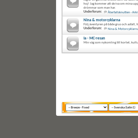
hoj! Jag kommer att skriva om mina uppl
drömmar som man har.
Underforum:
Återfallsknutten - Arki
Nina & motorcyklarna
Följ äventyren på både grus och asfalt, 
Underforum:
Nina & Motorcyklarna 
Ia - MC-resan
Min väg som nykomling till kortet, kult