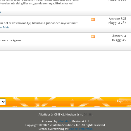
det
evelser när det gäller mc, gamla som nya, lite tankar och
här
forumets
v
RSS-
flöde
Ämnen: 898
Visa
Inlägg: 3 767
hur det är att vara mc-tjej bland alla gubbar och mycket mer!
det
- Arkiv
här
forumets
Ämnen: 4
Visa
RSS-
Inlägg: 45
uren och vägarna.
det
flöde
här
forumets
RSS-
flöde
Hojen.nu 
Alla tider är GMT +2. Klockan är nu
04:38
.
Powered by
vBulletin®
Version 4.2.5
Copyright © 2026 vBulletin Solutions, Inc. All rights reserved.
Svensk översättning av:
Anders Pettersson