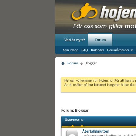
Vad är nytt?
Forum
Nya inlägg
FAQ
Kalender
Forumåtgärder
Forum
Bloggar
Hej och välkommen till Hojen.nu! För att kunna 
Är du osäker på hur forumet fungerar hittar du 
Forum:
Bloggar
Underforum
Återfallsknutten
Jag är en gammal knutte som var aktiv f