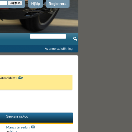
Hjälp
Registrera
Avancerad sökning
ostnadsfritt
HÄR
.
Senaste inlägg
Många år sedan.
av
Nina