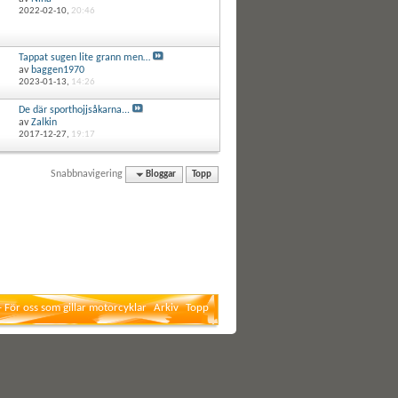
2022-02-10,
20:46
Tappat sugen lite grann men…
av
baggen1970
2023-01-13,
14:26
De där sporthojjsåkarna...
av
Zalkin
2017-12-27,
19:17
Snabbnavigering
Bloggar
Topp
- För oss som gillar motorcyklar
Arkiv
Topp