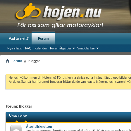
Vad är nytt?
Forum
Nya inlägg
FAQ
Kalender
Forumåtgärder
Snabblänkar
Forum
Bloggar
Hej och välkommen till Hojen.nu! För att kunna skriva egna inlägg, lägga upp bilder 
Är du osäker på hur forumet fungerar hittar du de vanligaste frågorna och svaren i v
Forum:
Bloggar
Underforum
Återfallsknutten