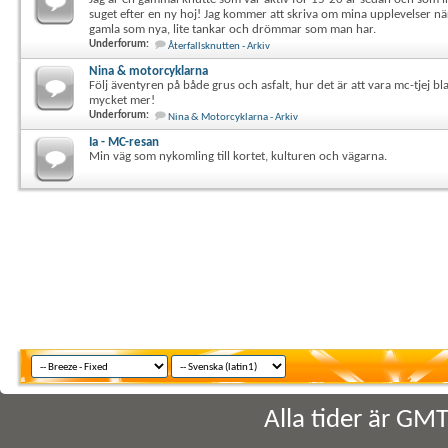
Jag är en gammal knutte som var aktiv för 15-20 år sedan och som 
suget efter en ny hoj! Jag kommer att skriva om mina upplevelser när
gamla som nya, lite tankar och drömmar som man har.
Underforum:
Återfallsknutten - Arkiv
Nina & motorcyklarna
Följ äventyren på både grus och asfalt, hur det är att vara mc-tjej b
mycket mer!
Underforum:
Nina & Motorcyklarna - Arkiv
Ia - MC-resan
Min väg som nykomling till kortet, kulturen och vägarna.
Alla tider är GM