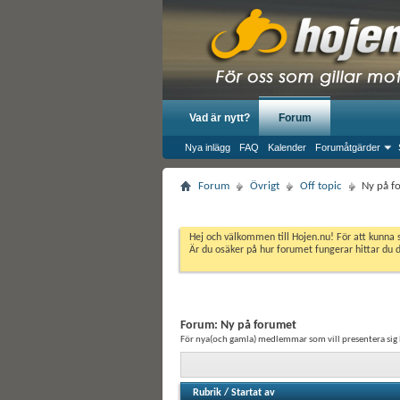
Vad är nytt?
Forum
Nya inlägg
FAQ
Kalender
Forumåtgärder
Forum
Övrigt
Off topic
Ny på f
Hej och välkommen till Hojen.nu! För att kunna 
Är du osäker på hur forumet fungerar hittar du 
Forum:
Ny på forumet
För nya(och gamla) medlemmar som vill presentera sig l
Rubrik
/
Startat av