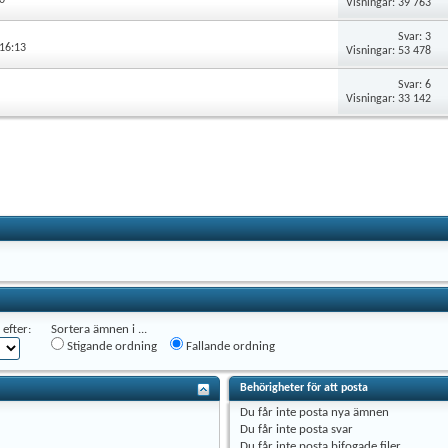
Visningar: 39 763
Svar: 3
 16:13
Visningar: 53 478
Svar: 6
Visningar: 33 142
efter:
Sortera ämnen i ...
Stigande ordning
Fallande ordning
Behörigheter för att posta
Du
får inte
posta nya ämnen
Du
får inte
posta svar
Du
får inte
posta bifogade filer