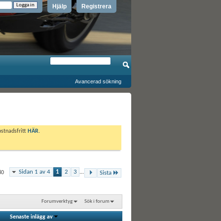
Hjälp
Registrera
Avancerad sökning
ostnadsfritt
HÄR
.
Sidan 1 av 4
1
2
3
...
80
Sista
Forumverktyg
Sök i forum
Senaste inlägg av