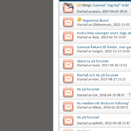
Viktigt:
Gammal "Säg hej!"-tråd
Startad av
pewa
, 2007-04-04 18:34
Nygammal åkare!
Startad av
Lillebrormats
, 2022-11-03 
Andra hela säsongen snart, dags att
Startad av
dunz
, 2023-02-10 11:07
Gammal Ã¥kare till Ã¥lder, men ga
Startad av
Sangris
, 2022-12-13 15:02
Njanä ny på forumet
Startad av
Susie
, 2017-09-26 17:53
Återfall och Ny på forumet
Startad av
Ister
, 2017-08-27 21:13
Ny på forumet
1
Startad av
Con
, 2016-04-19 08:37
Ny medlem vill skicka en hälsning!
Startad av
Nikola
, 2016-02-20 00:51
Ny på forumet
Startad av
pelle65
, 2015-09-28 17:47