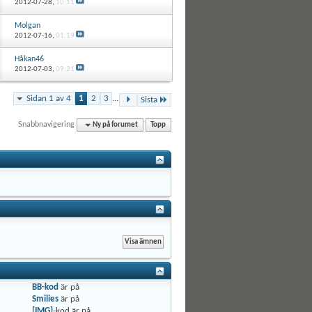
2012-07-28,
10:11
Molgan
2012-07-16,
01:19
Håkan46
2012-07-03,
09:21
Sidan 1 av 4
1
2
3
...
Sista
Snabbnavigering
Ny på forumet
Topp
BB-kod
är
på
Smilies
är
på
[IMG]
-kod är
på