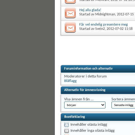
Hej alla glada!
Startad av
Midnightman
, 2012-07-15
Får vel endelig presentere meg
Startad av
Svein2
, 2012-07-02 11:18
Foruminformation och alternativ
Moderatorer i detta forum
Blåflagg
Alternativ för ämnesvisning
Visa ämnen från ...
Sortera ämnen 
Ikonförklaring
Innehåller olästa inlägg
Innehåller inga olästa inlägg