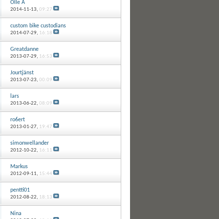
Olle Å
2014-11-13,
09:27
custom bike custodians
2014-07-29,
16:18
Greatdanne
2013-07-29,
16:53
Jourtjänst
2013-07-23,
00:09
lars
2013-06-22,
08:09
ro6ert
2013-01-27,
19:47
simonwellander
2012-10-22,
16:11
Markus
2012-09-11,
15:44
pentti01
2012-08-22,
18:13
Nina