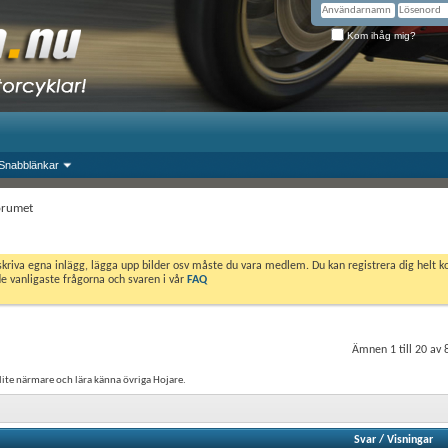
Kom ihåg mig?
Snabblänkar
orumet
skriva egna inlägg, lägga upp bilder osv måste du vara medlem. Du kan registrera dig helt k
de vanligaste frågorna och svaren i vår
FAQ
Ämnen 1 till 20 av 
ite närmare och lära känna övriga Hojare.
Svar
/
Visningar