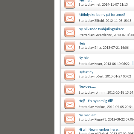
Mel här!
Startad av
mel
, 2014-11-07 21:13
Mölnlycke-bo ny på forumet!
Startad av
Ziltoid
, 2012-11-05 15:13
Ny blivande tvåhjulingsåkare
Startad av
Greatdanne
, 2013-07-08 0
Hejs
Startad av
Blitz
, 2013-07-21 16:08
Ny här
Startad av
Knarr
, 2013-06-10 06:22
Hyfsat ny
Startad av
ro6ert
, 2013-01-27 00:02
Newbee.....
Startad av
rolfmm
, 2012-10-18 13:34
Hej! - En nykomlig till!
Startad av
Markus
, 2012-09-05 20:51
Ny medlem
Startad av
Figge73
, 2012-08-22 09:06
Hi all! New member here...
Startad av
MiDWaN
, 2012-07-02 20:5