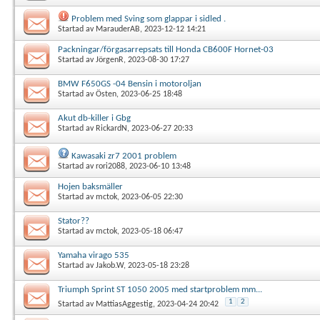
Problem med Sving som glappar i sidled .
Startad av
MarauderAB
, 2023-12-12 14:21
Packningar/förgasarrepsats till Honda CB600F Hornet-03
Startad av
JörgenR
, 2023-08-30 17:27
BMW F650GS -04 Bensin i motoroljan
Startad av
Östen
, 2023-06-25 18:48
Akut db-killer i Gbg
Startad av
RickardN
, 2023-06-27 20:33
Kawasaki zr7 2001 problem
Startad av
rori2088
, 2023-06-10 13:48
Hojen baksmäller
Startad av
mctok
, 2023-06-05 22:30
Stator??
Startad av
mctok
, 2023-05-18 06:47
Yamaha virago 535
Startad av
Jakob.W
, 2023-05-18 23:28
Triumph Sprint ST 1050 2005 med startproblem mm...
1
2
Startad av
MattiasAggestig
, 2023-04-24 20:42