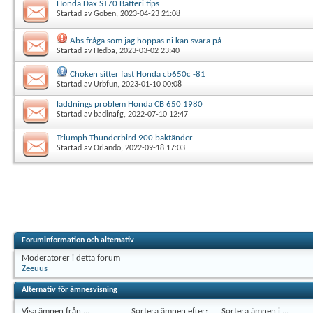
Honda Dax ST70 Batteri tips
Startad av
Goben
, 2023-04-23 21:08
Abs fråga som jag hoppas ni kan svara på
Startad av
Hedba
, 2023-03-02 23:40
Choken sitter fast Honda cb650c -81
Startad av
Urbfun
, 2023-01-10 00:08
laddnings problem Honda CB 650 1980
Startad av
badinafg
, 2022-07-10 12:47
Triumph Thunderbird 900 baktänder
Startad av
Orlando
, 2022-09-18 17:03
Foruminformation och alternativ
Moderatorer i detta forum
Zeeuus
Alternativ för ämnesvisning
Visa ämnen från ...
Sortera ämnen efter:
Sortera ämnen i ...