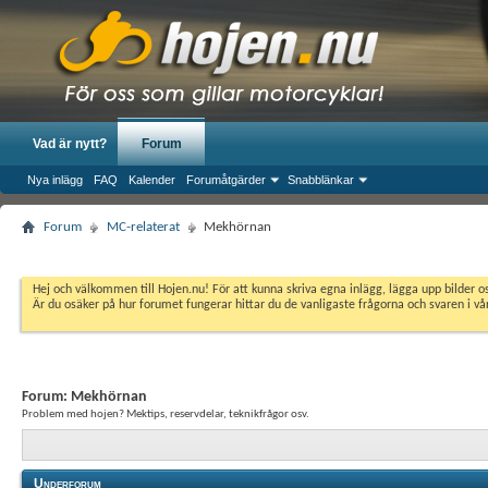
Vad är nytt?
Forum
Nya inlägg
FAQ
Kalender
Forumåtgärder
Snabblänkar
Forum
MC-relaterat
Mekhörnan
Hej och välkommen till Hojen.nu! För att kunna skriva egna inlägg, lägga upp bilder 
Är du osäker på hur forumet fungerar hittar du de vanligaste frågorna och svaren i v
Forum:
Mekhörnan
Problem med hojen? Mektips, reservdelar, teknikfrågor osv.
Underforum