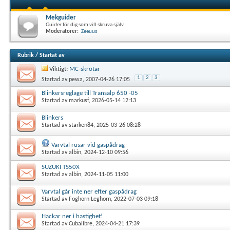
Mekguider
Guider för dig som vill skruva själv
Moderatorer:
Zeeuus
Rubrik
/
Startat av
Viktigt:
MC-skrotar
1
2
3
Startad av
pewa
, 2007-04-26 17:05
Blinkersreglage till Transalp 650 -05
Startad av
markusf
, 2026-05-14 12:13
Blinkers
Startad av
starken84
, 2025-03-26 08:28
Varvtal rusar vid gaspådrag
Startad av
albin
, 2024-12-10 09:56
SUZUKI TS50X
Startad av
albin
, 2024-11-05 11:00
Varvtal går inte ner efter gaspådrag
Startad av
Foghorn Leghorn
, 2022-07-03 09:18
Hackar ner i hastighet!
Startad av
Cubalibre
, 2024-04-21 17:39