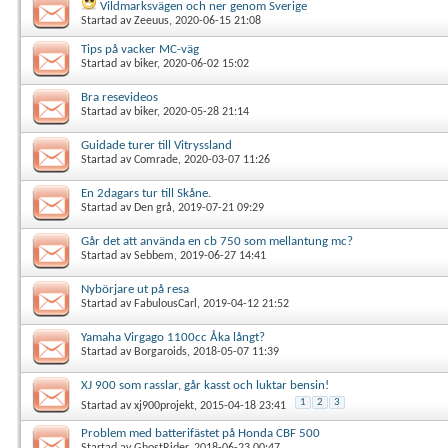
Vildmarksvägen och ner genom Sverige
Startad av
Zeeuus
, 2020-06-15 21:08
Tips på vacker MC-väg
Startad av
biker
, 2020-06-02 15:02
Bra resevideos
Startad av
biker
, 2020-05-28 21:14
Guidade turer till Vitryssland
Startad av
Comrade
, 2020-03-07 11:26
En 2dagars tur till Skåne.
Startad av
Den grå
, 2019-07-21 09:29
Går det att använda en cb 750 som mellantung mc?
Startad av
Sebbem
, 2019-06-27 14:41
Nybörjare ut på resa
Startad av
FabulousCarl
, 2019-04-12 21:52
Yamaha Virgago 1100cc Åka långt?
Startad av
Borgaroids
, 2018-05-07 11:39
XJ 900 som rasslar, går kasst och luktar bensin!
1
2
3
Startad av
xj900projekt
, 2015-04-18 23:41
Problem med batterifästet på Honda CBF 500
Startad av
GhostRider
, 2018-06-23 00:47