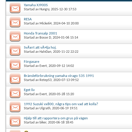
Yamaha XJ900S
Startad av
Hungry
, 2025-12-30 17:53
RESA
Startad av
Micke64
, 2024-04-10 20:00
Honda Transalp 2001
Startad av
Bosse D
, 2024-01-06 15:14
SvÃ¥rt att vÃ¤lja hoj.
Startad av
HalvDan
, 2020-11-22 22:22
Förgasare
Startad av
Evert
, 2020-09-12 14:02
Bränsleförbrukning yamaha virago 535 1991
Startad av
Retep53
, 2020-07-13 09:52
Eget liv
Startad av
Evert
, 2020-05-28 15:20
1992 Suzuki vx800, några tips om vad att kolla?
Startad av
Ulgrath
, 2020-06-19 19:51
Hjälp till att rapportera om grus på vägen
Startad av
biker
, 2020-06-18 18:45