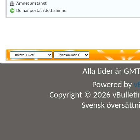
Ämnet är stängt
Du har postat i detta ämne
Alla tider är GM
Powered by
v
Copyright © 2026 vBulletin 
Svensk översättn