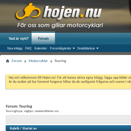
Vad är nytt?
Forum
Nya inlägg
FAQ
Kalender
Forumåtgärder
Snabblänkar
Forum
Motorcyklar
Touring
Hej och välkommen till Hojen.nu! För att kunna skriva egna inlägg, lägga upp bilder 
Är du osäker på hur forumet fungerar hittar du de vanligaste frågorna och svaren i v
Forum:
Touring
Touringhojar, vägtips, reseberättelser osv.
Rubrik
/
Startat av