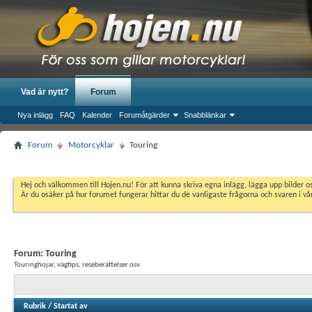
Vad är nytt?
Forum
Nya inlägg
FAQ
Kalender
Forumåtgärder
Snabblänkar
Forum
Motorcyklar
Touring
Hej och välkommen till Hojen.nu! För att kunna skriva egna inlägg, lägga upp bilder 
Är du osäker på hur forumet fungerar hittar du de vanligaste frågorna och svaren i v
Forum:
Touring
Touringhojar, vägtips, reseberättelser osv.
Rubrik
/
Startat av