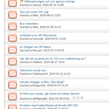
Vildmarksvägen och ner genom Sverige
Startad av
Zeeuus
, 2020-06-15 21:08
Tips på vacker MC-väg
Startad av
biker
, 2020-06-02 15:02
Bra resevideos
Startad av
biker
, 2020-05-28 21:14
Guidade turer till Vitryssland
Startad av
Comrade
, 2020-03-07 11:26
En 2dagars tur till Skåne.
Startad av
Den grå
, 2019-07-21 09:29
Går det att använda en cb 750 som mellantung mc?
Startad av
Sebbem
, 2019-06-27 14:41
Nybörjare ut på resa
Startad av
FabulousCarl
, 2019-04-12 21:52
Yamaha Virgago 1100cc Åka långt?
Startad av
Borgaroids
, 2018-05-07 11:39
XJ 900 som rasslar, går kasst och luktar bensin!
1
2
3
Startad av
xj900projekt
, 2015-04-18 23:41
Problem med batterifästet på Honda CBF 500
Startad av
GhostRider
, 2018-06-23 00:47