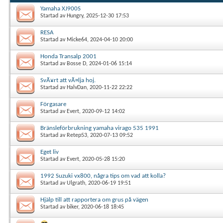
Yamaha XJ900S
Startad av
Hungry
, 2025-12-30 17:53
RESA
Startad av
Micke64
, 2024-04-10 20:00
Honda Transalp 2001
Startad av
Bosse D
, 2024-01-06 15:14
SvÃ¥rt att vÃ¤lja hoj.
Startad av
HalvDan
, 2020-11-22 22:22
Förgasare
Startad av
Evert
, 2020-09-12 14:02
Bränsleförbrukning yamaha virago 535 1991
Startad av
Retep53
, 2020-07-13 09:52
Eget liv
Startad av
Evert
, 2020-05-28 15:20
1992 Suzuki vx800, några tips om vad att kolla?
Startad av
Ulgrath
, 2020-06-19 19:51
Hjälp till att rapportera om grus på vägen
Startad av
biker
, 2020-06-18 18:45