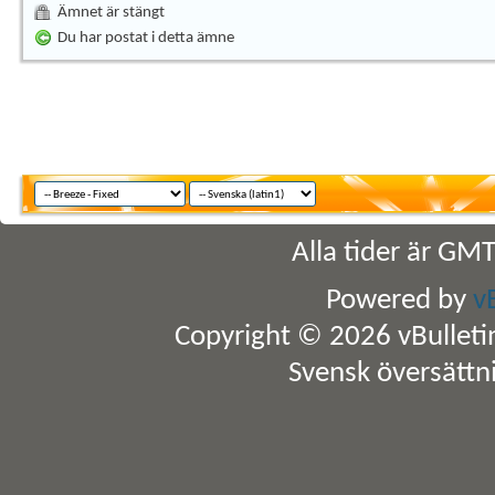
Ämnet är stängt
Du har postat i detta ämne
Alla tider är GM
Powered by
v
Copyright © 2026 vBulletin 
Svensk översättn