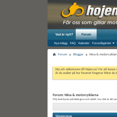
Vad är nytt?
Forum
Nya inlägg
FAQ
Kalender
Forumåtgärder
Forum
Bloggar
Nina & motorcyklar
Hej och välkommen till Hojen.nu! För att kunna 
Är du osäker på hur forumet fungerar hittar du 
Forum:
Nina & motorcyklarna
Följ äventyren på både grus och asfalt, hur det är att v
Underforum