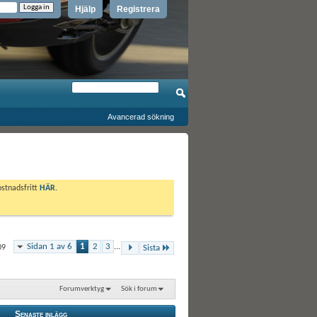
Hjälp
Registrera
Avancerad sökning
ostnadsfritt
HÄR
.
Sidan 1 av 6
1
2
3
...
09
Sista
Forumverktyg
Sök i forum
Senaste inlägg