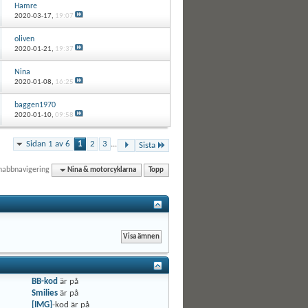
Hamre
2020-03-17,
19:07
oliven
2020-01-21,
19:37
Nina
2020-01-08,
16:25
baggen1970
2020-01-10,
09:58
Sidan 1 av 6
1
2
3
...
Sista
nabbnavigering
Nina & motorcyklarna
Topp
BB-kod
är
på
Smilies
är
på
[IMG]
-kod är
på