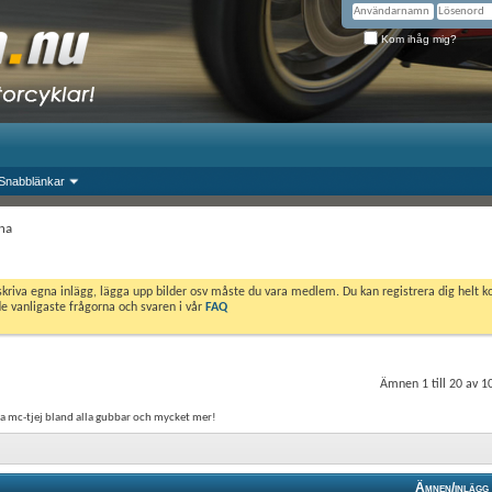
Kom ihåg mig?
Snabblänkar
na
skriva egna inlägg, lägga upp bilder osv måste du vara medlem. Du kan registrera dig helt k
de vanligaste frågorna och svaren i vår
FAQ
Ämnen 1 till 20 av 1
ara mc-tjej bland alla gubbar och mycket mer!
Ämnen/inlägg