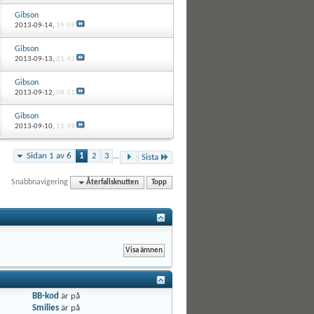
Gibson
2013-09-14,
19:59
Gibson
2013-09-13,
21:43
Gibson
2013-09-12,
08:51
Gibson
2013-09-10,
11:49
Sidan 1 av 6
1
2
3
...
Sista
Snabbnavigering
Återfallsknutten
Topp
BB-kod
är
på
Smilies
är
på