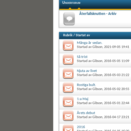
Underforum
Återfallsknutten - Arkiv
Rubrik
/
Startat av
Många år sedan.
Startad av
Gibson
, 2021-09-05 19:41
Så trist
Startad av
Gibson
, 2016-05-05 11:09
Njuta av livet
Startad av
Gibson
, 2016-05-03 21:22
Rostiga bult.
Startad av
Gibson
, 2016-05-02 20:55
1:a Maj
Startad av
Gibson
, 2016-05-01 22:44
Årets debut
Startad av
Gibson
, 2016-04-17 23:21
2016