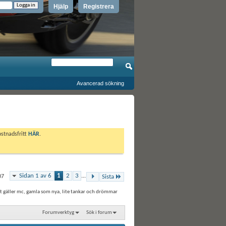
Hjälp
Registrera
Avancerad sökning
ostnadsfritt
HÄR
.
Sidan 1 av 6
1
2
3
...
07
Sista
et gäller mc, gamla som nya, lite tankar och drömmar
Forumverktyg
Sök i forum