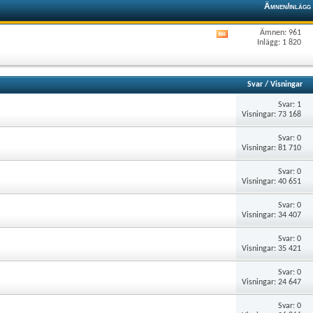
Ämnen/inlägg
Ämnen: 961
Visa
Inlägg: 1 820
det
här
forumets
RSS-
Svar
/
Visningar
flöde
Svar: 1
Visningar: 73 168
Svar: 0
Visningar: 81 710
Svar: 0
Visningar: 40 651
Svar: 0
Visningar: 34 407
Svar: 0
Visningar: 35 421
Svar: 0
Visningar: 24 647
Svar: 0