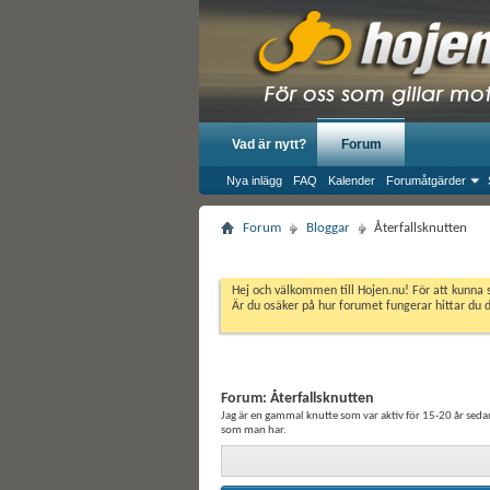
Vad är nytt?
Forum
Nya inlägg
FAQ
Kalender
Forumåtgärder
Forum
Bloggar
Återfallsknutten
Hej och välkommen till Hojen.nu! För att kunna 
Är du osäker på hur forumet fungerar hittar du 
Forum:
Återfallsknutten
Jag är en gammal knutte som var aktiv för 15-20 år sed
som man har.