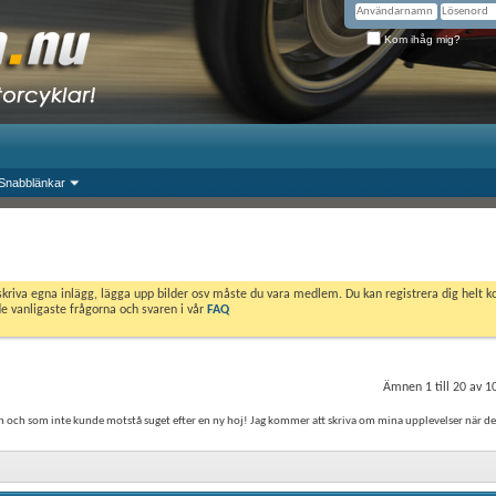
Kom ihåg mig?
Snabblänkar
skriva egna inlägg, lägga upp bilder osv måste du vara medlem. Du kan registrera dig helt k
de vanligaste frågorna och svaren i vår
FAQ
Ämnen 1 till 20 av 1
an och som inte kunde motstå suget efter en ny hoj! Jag kommer att skriva om mina upplevelser när d