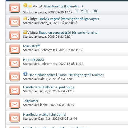
Viktigt:
GlassTouring (Hojen-träff)
1
2
3
...
18
Startad av
pewa
, 2009-07-20 17:19
Viktigt:
Undvik vägen! (Varning för dåliga vägar)
Startad av
Henric_D
, 2011-06-05 08:18
Viktigt:
Skapa en separat tråd för varje körning!
Startad av
pewa
, 2009-08-23 22:34
Mackaträff
Startad av
Lillebrormats
, 2023-02-02 11:36
Hojrock 2023
Startad av
Lillebrormats
, 2022-12-08 11:12
Handledare sökes i Skåne (Helsingborg till Malmö)
Startad av
Baleur
, 2022-08-03 00:03
Handledare Huskvarna, jönköping
Startad av
Tizzue
, 2022-07-04 21:20
Tältplatser
Startad av
Clabbe
, 2022-06-03 18:45
Handledare söks i Linköping!
Startad av
Dawhi16
, 2022-05-26 16:44