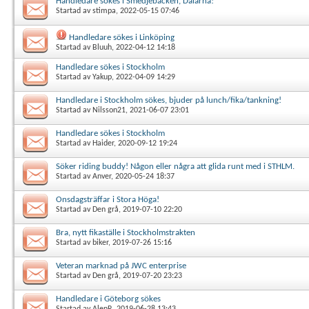
Handledare sökes i Smedjebacken, Dalarna!
Startad av
stimpa
, 2022-05-15 07:46
Handledare sökes i Linköping
Startad av
Bluuh
, 2022-04-12 14:18
Handledare sökes i Stockholm
Startad av
Yakup
, 2022-04-09 14:29
Handledare i Stockholm sökes, bjuder på lunch/fika/tankning!
Startad av
Nilsson21
, 2021-06-07 23:01
Handledare sökes i Stockholm
Startad av
Haider
, 2020-09-12 19:24
Söker riding buddy! Någon eller några att glida runt med i STHLM.
Startad av
Anver
, 2020-05-24 18:37
Onsdagsträffar i Stora Höga!
Startad av
Den grå
, 2019-07-10 22:20
Bra, nytt fikaställe i Stockholmstrakten
Startad av
biker
, 2019-07-26 15:16
Veteran marknad på JWC enterprise
Startad av
Den grå
, 2019-07-20 23:23
Handledare i Göteborg sökes
Startad av
AlenR
, 2019-06-28 13:43