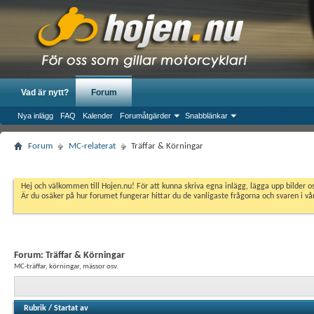
Vad är nytt?
Forum
Nya inlägg
FAQ
Kalender
Forumåtgärder
Snabblänkar
Forum
MC-relaterat
Träffar & Körningar
Hej och välkommen till Hojen.nu! För att kunna skriva egna inlägg, lägga upp bilder 
Är du osäker på hur forumet fungerar hittar du de vanligaste frågorna och svaren i v
Forum:
Träffar & Körningar
MC-träffar, körningar, mässor osv.
Rubrik
/
Startat av