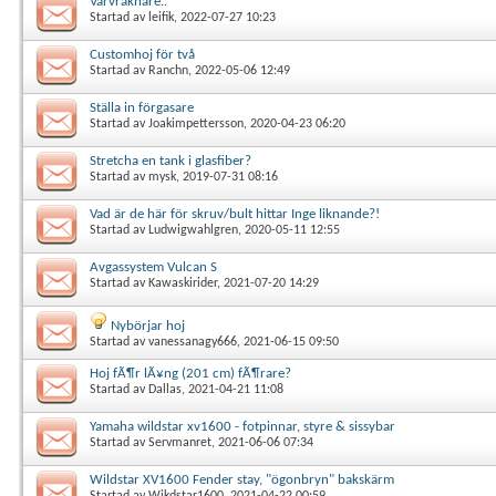
Varvräknare..
Startad av
leifik
, 2022-07-27 10:23
Customhoj för två
Startad av
Ranchn
, 2022-05-06 12:49
Ställa in förgasare
Startad av
Joakimpettersson
, 2020-04-23 06:20
Stretcha en tank i glasfiber?
Startad av
mysk
, 2019-07-31 08:16
Vad är de här för skruv/bult hittar Inge liknande?!
Startad av
Ludwigwahlgren
, 2020-05-11 12:55
Avgassystem Vulcan S
Startad av
Kawaskirider
, 2021-07-20 14:29
Nybörjar hoj
Startad av
vanessanagy666
, 2021-06-15 09:50
Hoj fÃ¶r lÃ¥ng (201 cm) fÃ¶rare?
Startad av
Dallas
, 2021-04-21 11:08
Yamaha wildstar xv1600 - fotpinnar, styre & sissybar
Startad av
Servmanret
, 2021-06-06 07:34
Wildstar XV1600 Fender stay, "ögonbryn" bakskärm
Startad av
Wikdstar1600
, 2021-04-22 00:59