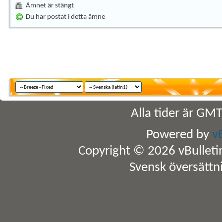
Ämnet är stängt
Du har postat i detta ämne
Alla tider är GM
Powered by
v
Copyright © 2026 vBulletin 
Svensk översättn