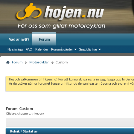
Vad är nytt?
Forum
Nya inlägg
FAQ
Kalender
Forumåtgärder
Snabblänkar
Forum
Motorcyklar
Custom
Hej och välkommen till Hojen.nu! För att kunna skriva egna inlägg, lägga upp bilder 
Är du osäker på hur forumet fungerar hittar du de vanligaste frågorna och svaren i v
Forum:
Custom
Glidare, choppers, trikes osv.
Rubrik
/
Startat av