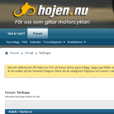
Vad är nytt?
Forum
Nya inlägg
FAQ
Kalender
Forumåtgärder
Snabblänkar
Forum
Övrigt
Tävlingar
Hej och välkommen till Hojen.nu! För att kunna skriva egna inlägg, lägga upp bilder 
Är du osäker på hur forumet fungerar hittar du de vanligaste frågorna och svaren i v
Forum:
Tävlingar
Aktuella tävlingar hittar du här
Rubrik
/
Startat av