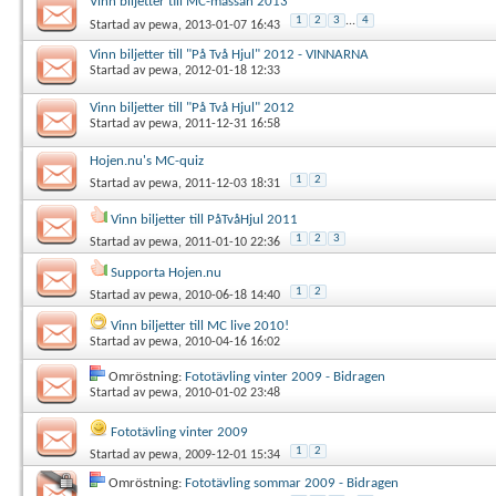
Vinn biljetter till MC-mässan 2013
1
2
3
...
4
Startad av
pewa
, 2013-01-07 16:43
Vinn biljetter till "På Två Hjul" 2012 - VINNARNA
Startad av
pewa
, 2012-01-18 12:33
Vinn biljetter till "På Två Hjul" 2012
Startad av
pewa
, 2011-12-31 16:58
Hojen.nu's MC-quiz
1
2
Startad av
pewa
, 2011-12-03 18:31
Vinn biljetter till PåTvåHjul 2011
1
2
3
Startad av
pewa
, 2011-01-10 22:36
Supporta Hojen.nu
1
2
Startad av
pewa
, 2010-06-18 14:40
Vinn biljetter till MC live 2010!
Startad av
pewa
, 2010-04-16 16:02
Omröstning:
Fototävling vinter 2009 - Bidragen
Startad av
pewa
, 2010-01-02 23:48
Fototävling vinter 2009
1
2
Startad av
pewa
, 2009-12-01 15:34
Omröstning:
Fototävling sommar 2009 - Bidragen