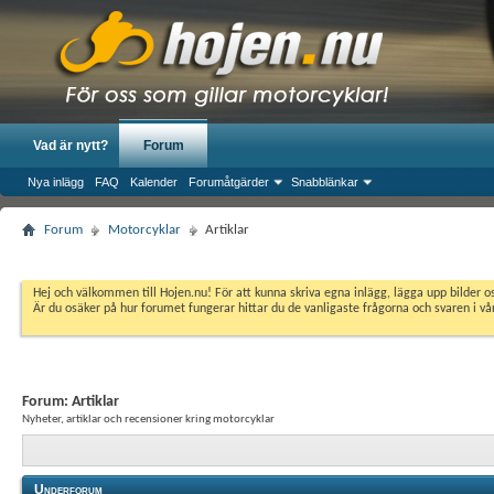
Vad är nytt?
Forum
Nya inlägg
FAQ
Kalender
Forumåtgärder
Snabblänkar
Forum
Motorcyklar
Artiklar
Hej och välkommen till Hojen.nu! För att kunna skriva egna inlägg, lägga upp bilder 
Är du osäker på hur forumet fungerar hittar du de vanligaste frågorna och svaren i v
Forum:
Artiklar
Nyheter, artiklar och recensioner kring motorcyklar
Underforum