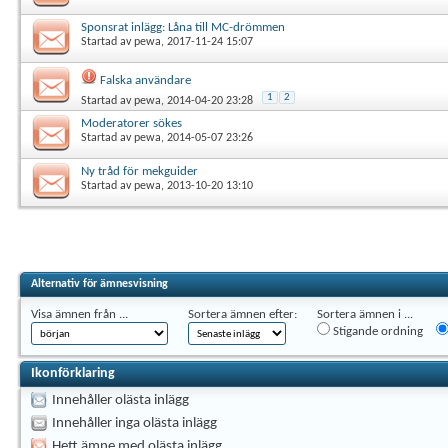
Sponsrat inlägg: Låna till MC-drömmen
Startad av
pewa
, 2017-11-24 15:07
Falska användare
1
2
Startad av
pewa
, 2014-04-20 23:28
Moderatorer sökes
Startad av
pewa
, 2014-05-07 23:26
Ny tråd för mekguider
Startad av
pewa
, 2013-10-20 13:10
Alternativ för ämnesvisning
Visa ämnen från ...
Sortera ämnen efter:
Sortera ämnen i ...
Stigande ordning
Ikonförklaring
Innehåller olästa inlägg
Innehåller inga olästa inlägg
Hett ämne med olästa inlägg