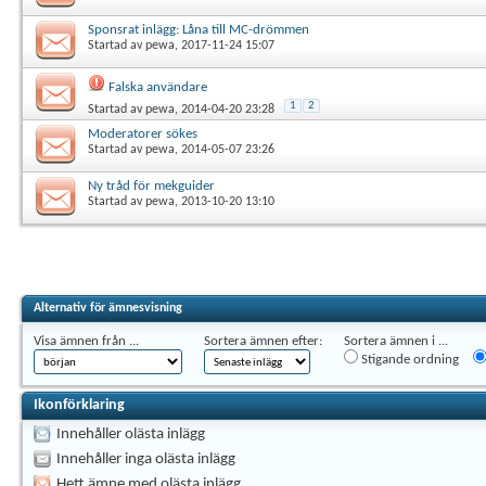
Sponsrat inlägg: Låna till MC-drömmen
Startad av
pewa
, 2017-11-24 15:07
Falska användare
1
2
Startad av
pewa
, 2014-04-20 23:28
Moderatorer sökes
Startad av
pewa
, 2014-05-07 23:26
Ny tråd för mekguider
Startad av
pewa
, 2013-10-20 13:10
Alternativ för ämnesvisning
Visa ämnen från ...
Sortera ämnen efter:
Sortera ämnen i ...
Stigande ordning
Ikonförklaring
Innehåller olästa inlägg
Innehåller inga olästa inlägg
Hett ämne med olästa inlägg