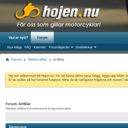
Vad är nytt?
Forum
Nya inlägg
FAQ
Kalender
Forumåtgärder
Snabblänkar
Forum
Motorcyklar
Artiklar
Hej och välkommen till Hojen.nu! För att kunna skriva egna inlägg, lägga upp bilder 
Är du osäker på hur forumet fungerar hittar du de vanligaste frågorna och svaren i v
Forum:
Artiklar
Nyheter, artiklar och recensioner kring motorcyklar
Underforum