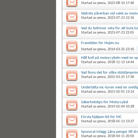
Startad av
pewa
, 2023-08-14 17:46
Vädrets påverkan vid valet av motoro
Startad av
pewa
, 2023-07-23 22:16
Vad du behöver veta för att byta luf
Startad av
pewa
, 2023-07-23 22:05
Framtiden för Hojen.nu
Startad av
pewa
, 2014-03-25 23:16
Håll koll på motorcykeln med en s
Startad av
pewa
, 2018-11-13 14:44
Vad finns det för olika stötdämpni
Startad av
pewa
, 2022-03-25 17:36
Underlätta mc-turen med en smidi
Startad av
pewa
, 2021-02-01 13:14
Säkerhetstips för Motorcykel
Startad av
pewa
, 2019-02-04 10:28
Första hjälpen-kit för MC
Startad av
pewa
, 2018-05-13 23:37
Sponsrat inlägg: Låna pengar till 
Startad av
pewa
, 2018-04-11 20:50