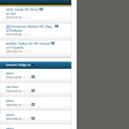
QUIZ: Kända MC-filmer
av
Carl
2022-03-10,
16:16
Recension: IKörkort MC (App...
av
fishbone
2014-08-30,
20:47
Krönika: Tankar om MC-mässan
av
V Saarela
2012-03-24,
09:48
Senaste inlägg av
pewa
2025-04-09,
20:25
Jan-Olov
2024-09-11,
17:23
pewa
2024-06-17,
12:36
pewa
2023-08-14,
17:49
pewa