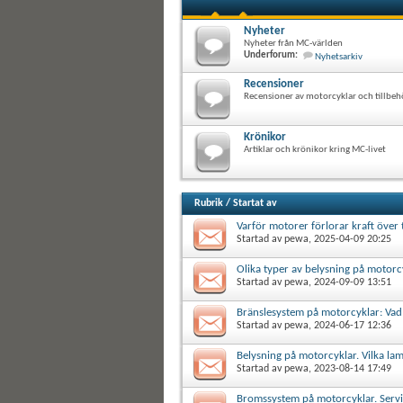
Nyheter
Nyheter från MC-världen
Underforum:
Nyhetsarkiv
Recensioner
Recensioner av motorcyklar och tillbeh
Krönikor
Artiklar och krönikor kring MC-livet
Rubrik
/
Startat av
Varför motorer förlorar kraft över
Startad av
pewa
, 2025-04-09 20:25
Olika typer av belysning på motorcy
Startad av
pewa
, 2024-09-09 13:51
Bränslesystem på motorcyklar: Vad
Startad av
pewa
, 2024-06-17 12:36
Belysning på motorcyklar. Vilka la
Startad av
pewa
, 2023-08-14 17:49
Bromssystem på motorcyklar. Servic