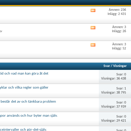
Ämnen: 236
Visa
Inlägg: 2 431
det
här
forumets
Ämnen: 3
Visa
RSS-
Inlägg: 26
ör
det
flöde
här
forumets
Ämnen: 3
Visa
RSS-
Inlägg: 52
det
flöde
här
forumets
RSS-
Svar
/
Visningar
flöde
 tid och vad man kan göra åt det
Svar: 0
Visningar: 36 438
klar och vilka regler som gäller
Svar: 1
Visningar: 38 795
 består det av och tänkbara problem
Svar: 0
Visningar: 37 939
mpor används och hur byter man själv.
Svar: 0
Visningar: 29 421
eintervaller och gör-det-själv.
Svar: 0