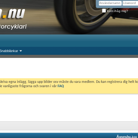
Kom ihåg mig?
Snabblänkar
skriva egna inlägg, lägga upp bilder osv måste du vara medlem. Du kan registrera dig helt k
de vanligaste frågorna och svaren i vår
FAQ
Ämnen/inlägg