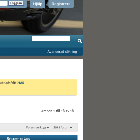
Hjälp
Registrera
Avancerad sökning
ostnadsfritt
HÄR
.
Ämnen 1 till 18 av 18
Forumverktyg
Sök i forum
Senaste inlägg