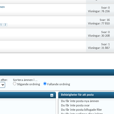
mmen
Svar: 0
Visningar: 76 256
Svar: 16
Visningar: 77 810
1
2
Svar: 0
Visningar: 30 208
Svar: 1
Visningar: 31 867
efter:
Sortera ämnen i ...
Stigande ordning
Fallande ordning
Behörigheter för att posta
Du
får inte
posta nya ämnen
Du
får inte
posta svar
Du
får inte
posta bifogade filer