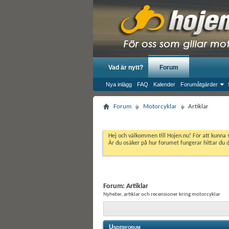
Vad är nytt?
Forum
Nya inlägg
FAQ
Kalender
Forumåtgärder
Forum
Motorcyklar
Artiklar
Hej och välkommen till Hojen.nu! För att kunna 
Är du osäker på hur forumet fungerar hittar du 
Forum:
Artiklar
Nyheter, artiklar och recensioner kring motorcyklar
Underforum