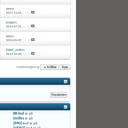
pewa
2017-11-24,
15:07
jrutgers
2014-07-31,
17:40
pewa
2014-05-07,
23:26
Kakel_anders
2013-10-20,
15:12
Snabbnavigering
Artiklar
Topp
BB-kod
är
på
Smilies
är
på
[IMG]
-kod är
på