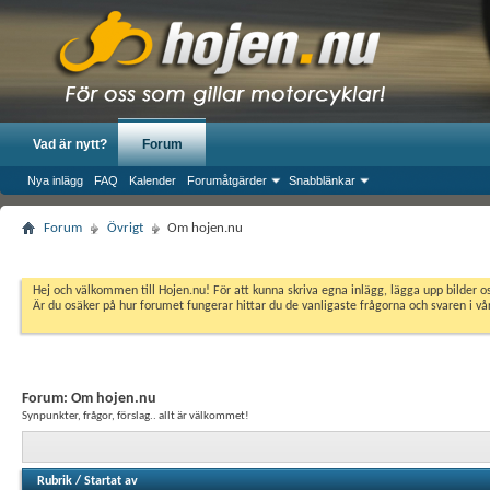
Vad är nytt?
Forum
Nya inlägg
FAQ
Kalender
Forumåtgärder
Snabblänkar
Forum
Övrigt
Om hojen.nu
Hej och välkommen till Hojen.nu! För att kunna skriva egna inlägg, lägga upp bilder 
Är du osäker på hur forumet fungerar hittar du de vanligaste frågorna och svaren i v
Forum:
Om hojen.nu
Synpunkter, frågor, förslag.. allt är välkommet!
Rubrik
/
Startat av