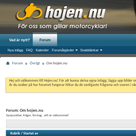
Vad är nytt?
Forum
Nya inlägg
FAQ
Kalender
Forumåtgärder
Snabblänkar
Forum
Övrigt
Om hojen.nu
Hej och välkommen till Hojen.nu! För att kunna skriva egna inlägg, lägga upp bilder 
Är du osäker på hur forumet fungerar hittar du de vanligaste frågorna och svaren i v
Forum:
Om hojen.nu
Synpunkter, frågor, förslag.. allt är välkommet!
Rubrik
/
Startat av