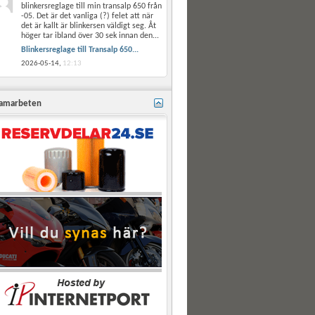
blinkersreglage till min transalp 650 från
-05. Det är det vanliga (?) felet att när
det är kallt är blinkersen väldigt seg. Åt
höger tar ibland över 30 sek innan den...
Blinkersreglage till Transalp 650...
2026-05-14,
12:13
amarbeten