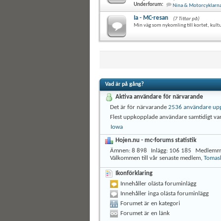
Underforum:
Nina & Motorcyklarna 
Ia - MC-resan
(7 Tittar på)
Min väg som nykomling till kortet, kult
Vad är på gång?
Aktiva användare för närvarande
Det är för närvarande
2536 användare up
Flest uppkopplade användare samtidigt v
Iowa
Hojen.nu - mc-forums statistik
Ämnen
8 898
Inlägg
106 185
Medlemm
Välkommen till vår senaste medlem,
Tomas
Ikonförklaring
Innehåller olästa foruminlägg
Innehåller inga olästa foruminlägg
Forumet är en kategori
Forumet är en länk