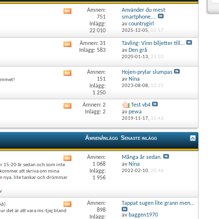
Ämnen:
Använder du mest
Visa
751
smartphone,...
det
Inlägg:
av
countrygirl
här
22 010
2025-12-05,
01:57
forumets
RSS-
Ämnen: 31
Tävling: Vinn biljetter till...
Visa
flöde
Inlägg: 583
av
Den grå
det
2020-01-13,
23:03
här
forumets
Ämnen:
Hojen-prylar slumpas
Visa
RSS-
151
av
Nina
lkommet!
det
flöde
Inlägg:
2023-08-08,
12:25
här
1 250
forumets
RSS-
Ämnen: 2
Test vb4
Visa
flöde
Inlägg: 2
av
pewa
det
2019-11-17,
11:43
här
forumets
RSS-
Ämnen/inlägg
Senaste inlägg
flöde
Ämnen:
Många år sedan.
Visa
1 068
av
Nina
ör 15-20 år sedan och som inte
det
Inlägg:
2022-02-10,
20:46
g kommer att skriva om mina
här
om nya, lite tankar och drömmar
1 956
forumets
RSS-
v
flöde
Ämnen:
Tappat sugen lite grann men…
på)
Visa
898
ur det är att vara mc-tjej bland
det
av
baggen1970
Inlägg: