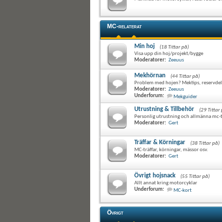
MC-relaterat
Min hoj
(18 Tittar på)
Visa upp din hoj/projekt/bygge
Moderatorer:
Zeeuus
Mekhörnan
(44 Tittar på)
Problem med hojen? Mektips, reservdela
Moderatorer:
Zeeuus
Underforum:
Mekguider
Utrustning & Tillbehör
(29 Tittar
Personlig utrustning och allmänna mc-t
Moderatorer:
Gert
Träffar & Körningar
(38 Tittar på)
MC-träffar, körningar, mässor osv.
Moderatorer:
Gert
Övrigt hojsnack
(55 Tittar på)
Allt annat kring motorcyklar
Underforum:
MC-kort
Övrigt