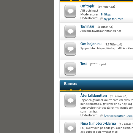
Off topic
(84 Tittar på)
Allt och inget
Moderatorer:
Blåflagg
Underforum:
Ny på forumet
Tävlingar
(8 Tittar på)
Aktuella tävlingar hittar du här
Om hojen.nu
(12 Tittar på)
Synpunkter, frågor, förslag.. allt är vä
Test
(9 Tittar på)
Bloggar
Återfallsknutten
(30 Tittar på)
Jag är en gammal knutte som var aktiv f
kunde motstå suget efter en ny hoj! Ja
upplevelser när det gäller mc, gamla s
som man har.
Underforum:
Återfallsknutten - Arki
Nina & motorcyklarna
(19 Tittar 
Följ äventyren på både grus och asfalt, h
alla gubbar och mycket mer!