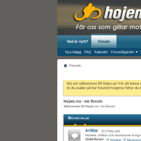
Vad är nytt?
Forum
Nya inlägg
FAQ
Kalender
Forumåtgärder
Forum
Hej och välkommen till Hojen.nu! För att kunna 
Är du osäker på hur forumet fungerar hittar du 
Hojen.nu - mc-forum
Välkommen till Hojen.nu - mc-forum.
Motorcyklar
Artiklar
(53 Tittar på)
Nyheter, artiklar och recensioner kring
Underforum:
Nyheter
,
Recensio