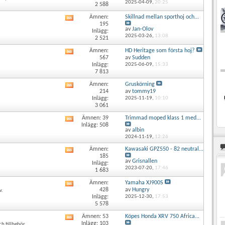
här
2025-04-09,
20:25
2 588
forumets
RSS-
Ämnen:
Skillnad mellan sporthoj och...
Visa
flöde
195
det
av
Jan-Olov
Inlägg:
här
2025-03-26,
13:08
2 521
forumets
RSS-
Ämnen:
HD Heritage som första hoj?
Visa
flöde
567
av
Sudden
det
Inlägg:
2025-06-09,
15:33
här
7 813
forumets
RSS-
Ämnen:
Gruskörning
Visa
flöde
214
av
tommy19
det
Inlägg:
2025-11-19,
10:10
här
3 061
forumets
RSS-
Ämnen: 39
Trimmad moped klass 1 med...
Visa
flöde
Inlägg: 508
det
av
albin
här
2024-11-19,
12:26
forumets
Ämnen:
Kawasaki GPZ550 - 82 neutral...
RSS-
Visa
185
flöde
det
av
Grisnallen
Inlägg:
här
2023-07-20,
17:46
1 683
forumets
RSS-
Ämnen:
Yamaha XJ900S
Visa
flöde
428
av
Hungry
v.
det
Inlägg:
2025-12-30,
17:53
här
5 578
forumets
RSS-
Ämnen: 53
Köpes Honda XRV 750 Africa...
Visa
flöde
Inlägg: 103
ch tillbehör