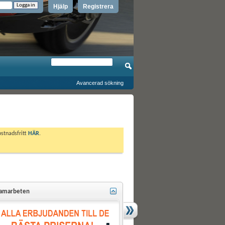
Hjälp
Registrera
Avancerad sökning
ostnadsfritt
HÄR
.
amarbeten