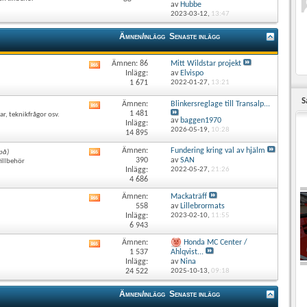
det
av
Hubbe
här
2023-03-12,
13:47
forumets
RSS-
Ämnen/inlägg
Senaste inlägg
flöde
Ämnen: 86
Mitt Wildstar projekt
Visa
Inlägg:
av
Elvispo
det
1 671
2022-01-27,
13:21
här
forumets
S
Ämnen:
Blinkersreglage till Transalp...
Visa
RSS-
1 481
r, teknikfrågor osv.
det
flöde
av
baggen1970
Inlägg:
här
2026-05-19,
10:28
14 895
forumets
RSS-
Ämnen:
Fundering kring val av hjälm
 på)
Visa
flöde
390
av
SAN
illbehör
det
Inlägg:
2022-05-27,
21:26
här
4 686
forumets
RSS-
Ämnen:
Mackaträff
Visa
flöde
558
av
Lillebrormats
det
Inlägg:
2023-02-10,
11:55
här
6 943
forumets
RSS-
Ämnen:
Honda MC Center /
Visa
flöde
1 537
Ahlqvist...
det
Inlägg:
av
Nina
här
24 522
2025-10-13,
09:18
forumets
RSS-
Ämnen/inlägg
Senaste inlägg
flöde