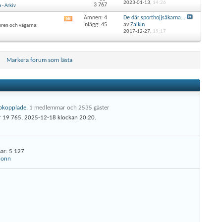
här
2023-01-13,
14:26
3 767
- Arkiv
forumets
RSS-
Ämnen: 4
De där sporthojjsåkarna...
Visa
flöde
Inlägg: 45
av
Zalkin
uren och vägarna.
det
2017-12-27,
19:17
här
forumets
RSS-
flöde
Markera forum som lästa
pkopplade
.
1 medlemmar och 2535 gäster
ar 19 765, 2025-12-18 klockan
20:20
.
ar
5 127
lonn