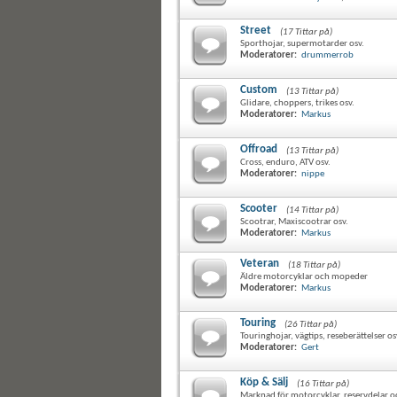
Street
(17 Tittar på)
Sporthojar, supermotarder osv.
Moderatorer:
drummerrob
Custom
(13 Tittar på)
Glidare, choppers, trikes osv.
Moderatorer:
Markus
Offroad
(13 Tittar på)
Cross, enduro, ATV osv.
Moderatorer:
nippe
Scooter
(14 Tittar på)
Scootrar, Maxiscootrar osv.
Moderatorer:
Markus
Veteran
(18 Tittar på)
Äldre motorcyklar och mopeder
Moderatorer:
Markus
Touring
(26 Tittar på)
Touringhojar, vägtips, reseberättelser os
Moderatorer:
Gert
Köp & Sälj
(16 Tittar på)
Marknad för motorcyklar, reservdelar o