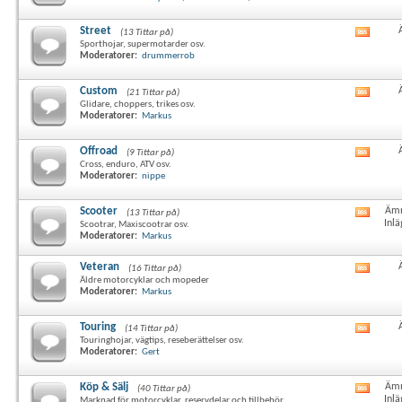
här
forum
RSS-
Street
(13 Tittar på)
Visa
flöde
Sporthojar, supermotarder osv.
det
Moderatorer:
drummerrob
här
forum
RSS-
Custom
(21 Tittar på)
Visa
flöde
Glidare, choppers, trikes osv.
det
Moderatorer:
Markus
här
forum
RSS-
Offroad
(9 Tittar på)
Visa
flöde
Cross, enduro, ATV osv.
det
Moderatorer:
nippe
här
forum
RSS-
Scooter
Ämn
(13 Tittar på)
Visa
flöde
Inlä
Scootrar, Maxiscootrar osv.
det
Moderatorer:
Markus
här
forum
Veteran
RSS-
(16 Tittar på)
Visa
Äldre motorcyklar och mopeder
flöde
det
Moderatorer:
Markus
här
forum
RSS-
Touring
(14 Tittar på)
Visa
flöde
Touringhojar, vägtips, reseberättelser osv.
det
Moderatorer:
Gert
här
forum
RSS-
Köp & Sälj
Ämn
(40 Tittar på)
Visa
flöde
Inlä
Marknad för motorcyklar, reservdelar och tillbehör