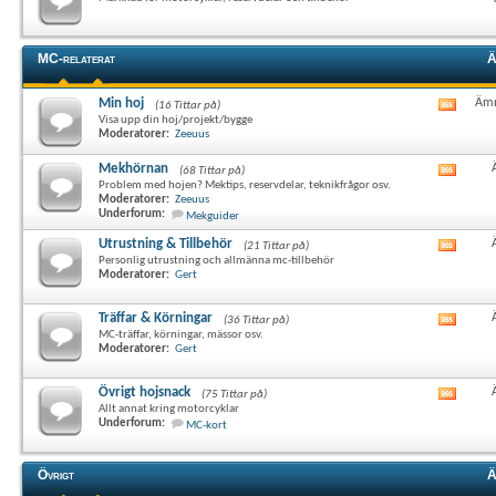
det
här
forum
RSS-
MC-relaterat
Ä
flöde
Min hoj
Ämn
(16 Tittar på)
Visa
Visa upp din hoj/projekt/bygge
det
Moderatorer:
Zeeuus
här
forum
Mekhörnan
(68 Tittar på)
Visa
RSS-
Problem med hojen? Mektips, reservdelar, teknikfrågor osv.
det
flöde
Moderatorer:
Zeeuus
här
Underforum:
Mekguider
forum
RSS-
Utrustning & Tillbehör
(21 Tittar på)
Visa
flöde
Personlig utrustning och allmänna mc-tillbehör
det
Moderatorer:
Gert
här
forum
RSS-
Träffar & Körningar
(36 Tittar på)
Visa
flöde
MC-träffar, körningar, mässor osv.
det
Moderatorer:
Gert
här
forum
RSS-
Övrigt hojsnack
(75 Tittar på)
Visa
flöde
Allt annat kring motorcyklar
det
Underforum:
MC-kort
här
forum
RSS-
Övrigt
Ä
flöde