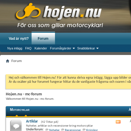
Vad är nytt?
Forum
Nya inlägg
FAQ
Kalender
Forumåtgärder
Snabblänkar
Forum
Hej och välkommen till Hojen.nu! För att kunna skriva egna inlägg, lägga upp bilder 
Är du osäker på hur forumet fungerar hittar du de vanligaste frågorna och svaren i v
Hojen.nu - mc-forum
Välkommen till Hojen.nu - mc-forum.
Motorcyklar
Ä
Artiklar
(42 Tittar på)
Visa
Nyheter, artiklar och recensioner kring motorcyklar
det
Underforum:
Nyheter
,
Recensioner
,
Krönikor