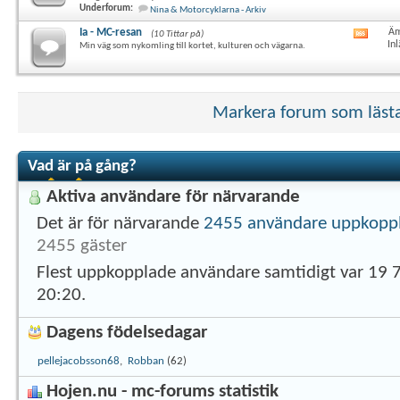
här
Underforum:
Nina & Motorcyklarna - Arkiv
forum
RSS-
Ia - MC-resan
Äm
(10 Tittar på)
Visa
flöde
In
Min väg som nykomling till kortet, kulturen och vägarna.
det
här
forum
RSS-
flöde
Markera forum som läst
Vad är på gång?
Aktiva användare för närvarande
Det är för närvarande
2455 användare uppkopp
2455 gäster
Flest uppkopplade användare samtidigt var 19 
20:20
.
Dagens födelsedagar
pellejacobsson68
,
Robban
(62)
Hojen.nu - mc-forums statistik