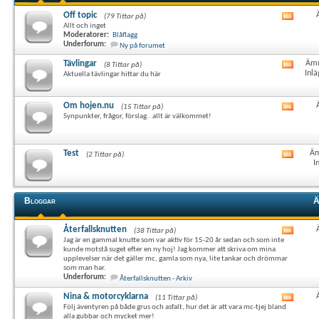
Off topic
(79 Tittar på)
Visa
Allt och inget
det
Moderatorer:
Blåflagg
här
Underforum:
Ny på forumet
forum
RSS-
Tävlingar
Ämn
(8 Tittar på)
Visa
flöde
Inlä
Aktuella tävlingar hittar du här
det
här
forum
Om hojen.nu
(15 Tittar på)
Visa
RSS-
Synpunkter, frågor, förslag.. allt är välkommet!
det
flöde
här
forum
RSS-
Test
Äm
(2 Tittar på)
Visa
flöde
I
det
här
forum
RSS-
Bloggar
Ä
flöde
Återfallsknutten
(38 Tittar på)
Visa
Jag är en gammal knutte som var aktiv för 15-20 år sedan och som inte
det
kunde motstå suget efter en ny hoj! Jag kommer att skriva om mina
här
upplevelser när det gäller mc, gamla som nya, lite tankar och drömmar
forum
som man har.
RSS-
Underforum:
Återfallsknutten - Arkiv
flöde
Nina & motorcyklarna
(11 Tittar på)
Visa
Följ äventyren på både grus och asfalt, hur det är att vara mc-tjej bland
det
alla gubbar och mycket mer!