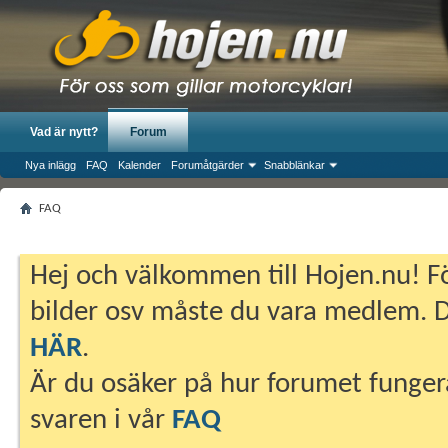
Vad är nytt?
Forum
Nya inlägg
FAQ
Kalender
Forumåtgärder
Snabblänkar
FAQ
Hej och välkommen till Hojen.nu! Fö
bilder osv måste du vara medlem. Du
HÄR
.
Är du osäker på hur forumet fungera
svaren i vår
FAQ