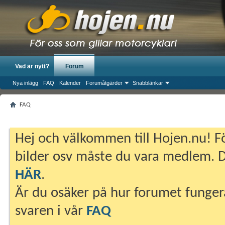
Vad är nytt?
Forum
Nya inlägg
FAQ
Kalender
Forumåtgärder
Snabblänkar
FAQ
Hej och välkommen till Hojen.nu! Fö
bilder osv måste du vara medlem. Du
HÄR
.
Är du osäker på hur forumet fungera
svaren i vår
FAQ