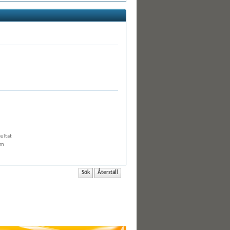
sultat
om