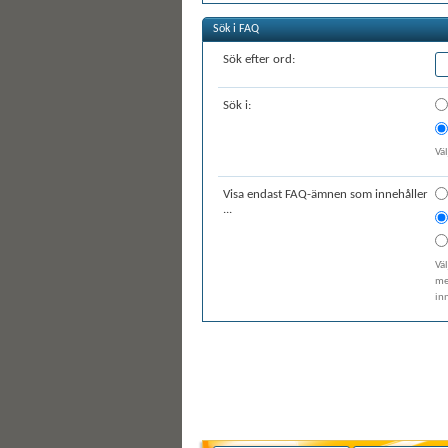
Sök i FAQ
Sök efter ord:
Sök i:
Väl
Visa endast FAQ-ämnen som innehåller
...
Väl
me
inn