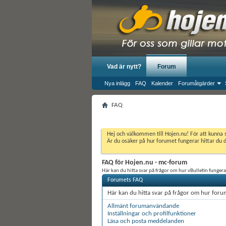
Vad är nytt?
Forum
Nya inlägg
FAQ
Kalender
Forumåtgärder
FAQ
Hej och välkommen till Hojen.nu! För att kunna 
Är du osäker på hur forumet fungerar hittar du 
FAQ för Hojen.nu - mc-forum
Här kan du hitta svar på frågor om hur vBulletin fungerar
Forumets FAQ
Här kan du hitta svar på frågor om hur forum
Allmänt forumanvändande
Inställningar och profilfunktioner
Läsa och posta meddelanden