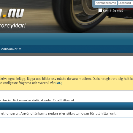
Kom ihåg mig?
Snabblänkar
skriva egna inlägg, lägga upp bilder osv måste du vara medlem. Du kan registrera dig helt k
de vanligaste frågorna och svaren i vår
FAQ
. Använd länkarna eller sökfältet nedan för att hitta runt.
et fungerar. Använd länkarna nedan eller sökrutan ovan för att hitta runt.