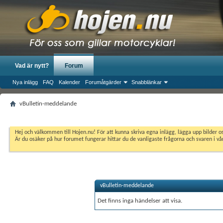
Vad är nytt?
Forum
Nya inlägg
FAQ
Kalender
Forumåtgärder
Snabblänkar
vBulletin-meddelande
Hej och välkommen till Hojen.nu! För att kunna skriva egna inlägg, lägga upp bilder 
Är du osäker på hur forumet fungerar hittar du de vanligaste frågorna och svaren i v
vBulletin-meddelande
Det finns inga händelser att visa.