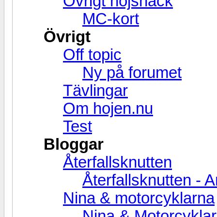
Övrigt hojsnack
MC-kort
Övrigt
Off topic
Ny på forumet
Tävlingar
Om hojen.nu
Test
Bloggar
Återfallsknutten
Återfallsknutten - A
Nina & motorcyklarna
Nina & Motorcyklar