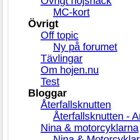
Övrigt hojsnack
MC-kort
Övrigt
Off topic
Ny på forumet
Tävlingar
Om hojen.nu
Test
Bloggar
Återfallsknutten
Återfallsknutten - A
Nina & motorcyklarna
Nina & Motorcyklar